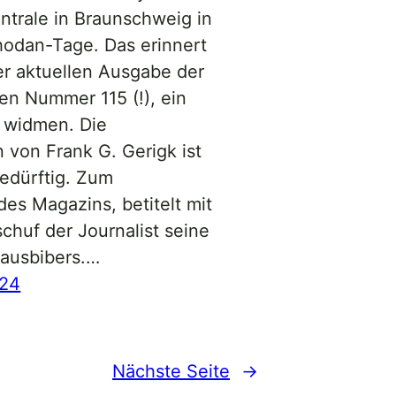
trale in Braunschweig in
Rhodan-Tage. Das erinnert
er aktuellen Ausgabe der
en Nummer 115 (!), ein
 widmen. Die
on von Frank G. Gerigk ist
dürftig. Zum
es Magazins, betitelt mit
chuf der Journalist seine
ausbibers.…
024
Nächste Seite
→