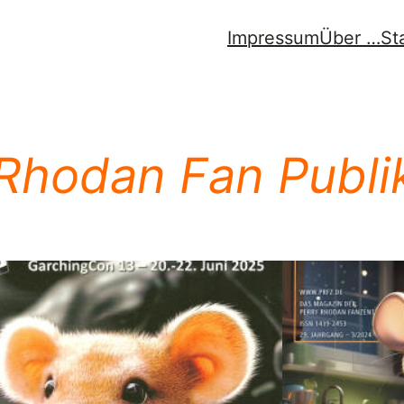
Impressum
Über …
St
 Rhodan Fan Publi