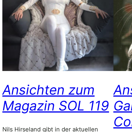
Ansichten zum
An
Magazin SOL 119
Ga
Co
Nils Hirseland gibt in der aktuellen