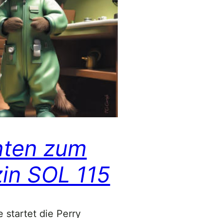
hten zum
in SOL 115
 startet die Perry