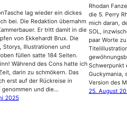
Rhodan Fanzen
nTasche lag wieder ein dickes
die 5. Perry 
h bei. Die Redaktion übernahm
mich daran, d
ammerbauer. Er tritt damit in die
SOL, inzwisch
pfen von Ekkehardt Brux. Die
paar Worte zu
, Storys, Illustrationen und
Titelillustrati
oben füllen satte 184 Seiten.
gewöhnungsbe
nn! Während des Cons hatte ich
Schwerpunkt d
Zeit, darin zu schmökern. Das
Guckymania, s
ch erst auf der Rückreise in
Version des M
ff genommen und die…
25. August 2
ni 2025