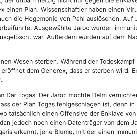
, der unbarmherzig nicht nur gegen die Enkla
x einen Plan. Wissenschaftler haben einen Viru
 auch die Hegemonie von Pahl auslöschen. Auf J
rbeiführte. Ausgewählte Jaroc wurden immunisie
c ausgelöscht war. Außerdem wurden auf dem N
lionen Wesen sterben. Während der Todeskampf 
rio eröffnet dem Generex, dass er sterben wird. E
t.
lan Dar Togas. Der Jaroc möchte Delm vernichte
s der Plan Togas fehlgeschlagen ist, denn in d
wo tatsächlich einen Offensive der Enklave von
an jedoch noch einen Datenträger von dem Jar
garis erkennt, jene Blume, mit der einen Immun