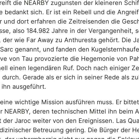
greift die NEARBY zugunsten der kleineren Schi
 bedankt sich. Er ist ein Rebell und die Angrei
or und dort erfahren die Zeitreisenden die Ges
se, also 184.982 Jahre in der Vergangenheit, sc
 der wie Far Away zu Anthuresta gehört. Die Ja
 Sarc genannt, und fanden den Kugelsternhaufen
ve von Tau provozierte die Hegemonie von Pahl
nell einen legendären Ruf. Doch nach einiger Ze
durch. Gerade als er sich in seiner Rede als z
ihn ausgeführt.
 eine wichtige Mission ausführen muss. Er bitte
n der NEARBY, deren technischen Mittel ihn beim
 der Jaroc weiter von den Ereignissen. Las Qua
edizinischer Betreuung gering. Die Bürger der