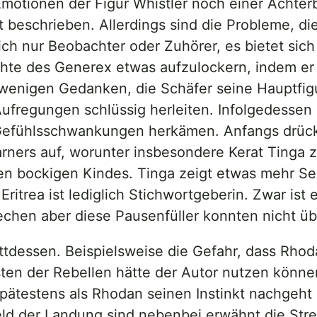
otionen der Figur Whistler noch einer Achterba
 beschrieben. Allerdings sind die Probleme, die
ich nur Beobachter oder Zuhörer, es bietet si
chte des Generex etwas aufzulockern, indem 
 wenigen Gedanken, die Schäfer seine Hauptfigur
ufregungen schlüssig herleiten. Infolgedessen l
n Gefühlsschwankungen herkämen. Anfangs drüc
ners auf, worunter insbesondere Kerat Tinga z
nen bockigen Kindes. Tinga zeigt etwas mehr Se
ritrea ist lediglich Stichwortgeberin. Zwar ist 
echen aber diese Pausenfüller konnten nicht ü
tdessen. Beispielsweise die Gefahr, dass Rhoda
nsten der Rebellen hätte der Autor nutzen könne
ätestens als Rhodan seinen Instinkt nachgeht u
ld der Landung sind nebenbei erwähnt die Str