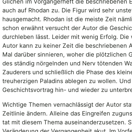
Glichen im Vorgängerheft die beschriebenen Em
auch auf Rhodan zu. Die Figur wird sehr unstet
hausgemacht. Rhodan ist die meiste Zeit näml
schon erwähnt versucht der Autor die Geschi
durchleben lässt. Leider mit wenig Erfolg. Die
Autor kann zu keiner Zeit die beschriebenen A
Mal darüber sinnieren, woher die plötzliche
des ständig nörgelnden und Nerv tötenden War
Zauderers und schließlich die Phase des klei
treuherzigen Paladins ablegen zu wollen. Und E
Geschichtsvortrag hin- und wieder zu unterbr
Wichtige Themen vernachlässigt der Autor stat
Zeitlinie ändern. Alleine das Eingreifen zugu
tat mit diesem Thema auseinanderzusetzen. Sp
Veränderung der Vergangenheit akut. Im Vorfe