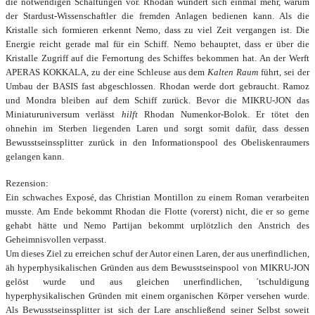
die notwendigen Schaltungen vor. Rhodan wundert sich einmal mehr, warum
der Stardust-Wissenschaftler die fremden Anlagen bedienen kann. Als die
Kristalle sich formieren erkennt Nemo, dass zu viel Zeit vergangen ist. Die
Energie reicht gerade mal für ein Schiff. Nemo behauptet, dass er über die
Kristalle Zugriff auf die Fernortung des Schiffes bekommen hat. An der Werft
APERAS KOKKALA, zu der eine Schleuse aus dem
Kalten Raum
führt, sei der
Umbau der BASIS fast abgeschlossen. Rhodan werde dort gebraucht. Ramoz
und Mondra bleiben auf dem Schiff zurück. Bevor die MIKRU-JON das
Miniaturuniversum verlässt
hilft
Rhodan Numenkor-Bolok. Er tötet den
ohnehin im Sterben liegenden Laren und sorgt somit dafür, dass dessen
Bewusstseinssplitter zurück in den Informationspool des Obeliskenraumers
gelangen kann.
Rezension:
Ein schwaches Exposé, das Christian Montillon zu einem Roman verarbeiten
musste. Am Ende bekommt Rhodan die Flotte (vorerst) nicht, die er so gerne
gehabt hätte und Nemo Partijan bekommt urplötzlich den Anstrich des
Geheimnisvollen verpasst.
Um dieses Ziel zu erreichen schuf der Autor einen Laren, der aus unerfindlichen,
äh hyperphysikalischen Gründen aus dem Bewusstseinspool von MIKRU-JON
gelöst wurde und aus gleichen unerfindlichen, ´tschuldigung
hyperphysikalischen Gründen mit einem organischen Körper versehen wurde.
Als Bewusstseinssplitter ist sich der Lare anschließend seiner Selbst soweit