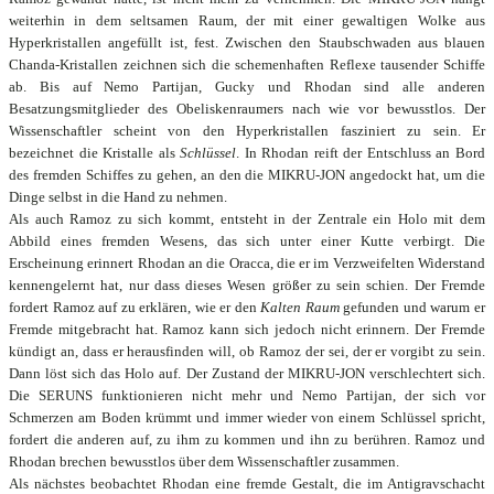
weiterhin in dem seltsamen Raum, der mit einer gewaltigen Wolke aus
Hyperkristallen angefüllt ist, fest. Zwischen den Staubschwaden aus blauen
Chanda-Kristallen zeichnen sich die schemenhaften Reflexe tausender Schiffe
ab. Bis auf Nemo Partijan, Gucky und Rhodan sind alle anderen
Besatzungsmitglieder des Obeliskenraumers nach wie vor bewusstlos. Der
Wissenschaftler scheint von den Hyperkristallen fasziniert zu sein. Er
bezeichnet die Kristalle als
Schlüssel
. In Rhodan reift der Entschluss an Bord
des fremden Schiffes zu gehen, an den die MIKRU-JON angedockt hat, um die
Dinge selbst in die Hand zu nehmen.
Als auch Ramoz zu sich kommt, entsteht in der Zentrale ein Holo mit dem
Abbild eines fremden Wesens, das sich unter einer Kutte verbirgt. Die
Erscheinung erinnert Rhodan an die Oracca, die er im Verzweifelten Widerstand
kennengelernt hat, nur dass dieses Wesen größer zu sein schien. Der Fremde
fordert Ramoz auf zu erklären, wie er den
Kalten Raum
gefunden und warum er
Fremde mitgebracht hat. Ramoz kann sich jedoch nicht erinnern. Der Fremde
kündigt an, dass er herausfinden will, ob Ramoz der sei, der er vorgibt zu sein.
Dann löst sich das Holo auf. Der Zustand der MIKRU-JON verschlechtert sich.
Die SERUNS funktionieren nicht mehr und Nemo Partijan, der sich vor
Schmerzen am Boden krümmt und immer wieder von einem Schlüssel spricht,
fordert die anderen auf, zu ihm zu kommen und ihn zu berühren. Ramoz und
Rhodan brechen bewusstlos über dem Wissenschaftler zusammen.
Als nächstes beobachtet Rhodan eine fremde Gestalt, die im Antigravschacht