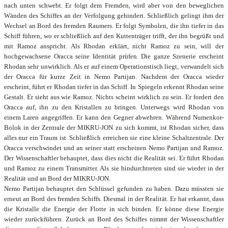
nach unten schwebt. Er folgt dem Fremden, wird aber von den beweglichen
Wänden des Schiffes an der Verfolgung gehindert. Schließlich gelingt ihm der
Wechsel an Bord des fremden Raumers. Er folgt Symbolen, die ihn tiefer in das
Schiff führen, wo er schließlich auf den Kuttenträger trifft, der ihn begrüßt und
mit Ramoz anspricht. Als Rhodan erklärt, nicht Ramoz zu sein, will der
hochgewachsene Oracca seine Identität prüfen. Die ganze Szenerie erscheint
Rhodan sehr unwirklich. Als er auf einem Operationstisch liegt, verwandelt sich
der Oracca für kurze Zeit in Nemo Partijan. Nachdem der Oracca wieder
erscheint, führt er Rhodan tiefer in das Schiff. In Spiegeln erkennt Rhodan seine
Gestalt. Er sieht aus wie Ramoz. Nichts scheint wirklich zu sein. Er fordert den
Oracca auf, ihn zu den Kristallen zu bringen. Unterwegs wird Rhodan von
einem Laren angegriffen. Er kann den Gegner abwehren. Während Numenkor-
Bolok in der Zentrale der MIKRU-JON zu sich kommt, ist Rhodan sicher, dass
alles nur ein Traum ist. Schließlich erreichen sie eine kleine Schaltzentrale. Der
Oracca verschwindet und an seiner statt erscheinen Nemo Partijan und Ramoz.
Der Wissenschaftler behauptet, dass dies nicht die Realität sei. Er führt Rhodan
und Ramoz zu einem Transmitter. Als sie hindurchtreten sind sie wieder in der
Realität und an Bord der MIKRU-JON.
Nemo Partijan behauptet den Schlüssel gefunden zu haben. Dazu müssten sie
erneut an Bord des fremden Schiffs. Diesmal in der Realität. Er hat erkannt, dass
die Kristalle die Energie der Flotte in sich binden. Er könne diese Energie
wieder zurückführen. Zurück an Bord des Schiffes nimmt der Wissenschaftler