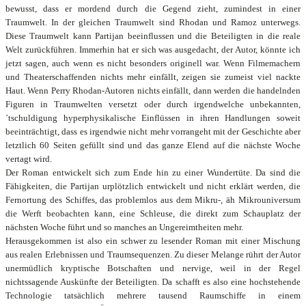
bewusst, dass er mordend durch die Gegend zieht, zumindest in einer
Traumwelt. In der gleichen Traumwelt sind Rhodan und Ramoz unterwegs.
Diese Traumwelt kann Partijan beeinflussen und die Beteiligten in die reale
Welt zurückführen. Immerhin hat er sich was ausgedacht, der Autor, könnte ich
jetzt sagen, auch wenn es nicht besonders originell war. Wenn Filmemachern
und Theaterschaffenden nichts mehr einfällt, zeigen sie zumeist viel nackte
Haut. Wenn Perry Rhodan-Autoren nichts einfällt, dann werden die handelnden
Figuren in Traumwelten versetzt oder durch irgendwelche unbekannten,
´tschuldigung hyperphysikalische Einflüssen in ihren Handlungen soweit
beeinträchtigt, dass es irgendwie nicht mehr vorrangeht mit der Geschichte aber
letztlich 60 Seiten gefüllt sind und das ganze Elend auf die nächste Woche
vertagt wird.
Der Roman entwickelt sich zum Ende hin zu einer Wundertüte. Da sind die
Fähigkeiten, die Partijan urplötzlich entwickelt und nicht erklärt werden, die
Fernortung des Schiffes, das problemlos aus dem Mikru-, äh Mikrouniversum
die Werft beobachten kann, eine Schleuse, die direkt zum Schauplatz der
nächsten Woche führt und so manches an Ungereimtheiten mehr.
Herausgekommen ist also ein schwer zu lesender Roman mit einer Mischung
aus realen Erlebnissen und Traumsequenzen. Zu dieser Melange rührt der Autor
unermüdlich kryptische Botschaften und nervige, weil in der Regel
nichtssagende Auskünfte der Beteiligten. Da schafft es also eine hochstehende
Technologie tatsächlich mehrere tausend Raumschiffe in einem