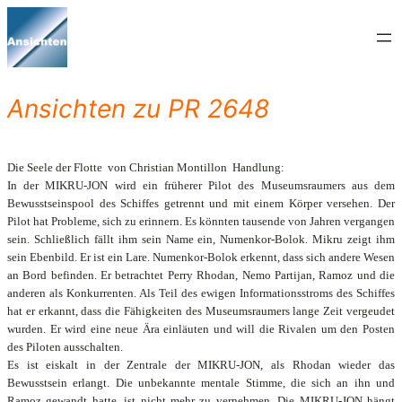
Zum
Inhalt
springen
Ansichten zu PR 2648
Die Seele der Flotte  von Christian Montillon  Handlung:
In der MIKRU-JON wird ein früherer Pilot des Museumsraumers aus dem
Bewusstseinspool des Schiffes getrennt und mit einem Körper versehen. Der
Pilot hat Probleme, sich zu erinnern. Es könnten tausende von Jahren vergangen
sein. Schließlich fällt ihm sein Name ein, Numenkor-Bolok. Mikru zeigt ihm
sein Ebenbild. Er ist ein Lare. Numenkor-Bolok erkennt, dass sich andere Wesen
an Bord befinden. Er betrachtet Perry Rhodan, Nemo Partijan, Ramoz und die
anderen als Konkurrenten. Als Teil des ewigen Informationsstroms des Schiffes
hat er erkannt, dass die Fähigkeiten des Museumsraumers lange Zeit vergeudet
wurden. Er wird eine neue Ära einläuten und will die Rivalen um den Posten
des Piloten ausschalten.
Es ist eiskalt in der Zentrale der MIKRU-JON, als Rhodan wieder das
Bewusstsein erlangt. Die unbekannte mentale Stimme, die sich an ihn und
Ramoz gewandt hatte, ist nicht mehr zu vernehmen. Die MIKRU-JON hängt