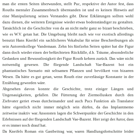
man die ersten Seiten überwunden, stellt Puc, respektive der Autor fest, dass
Rouths mentaler Zusammenbruch überstanden ist und es keinen Hinweis auf
eine Manipulierung seines Verstandes gibt. Diese Erklärungen sollten wohl
dazu dienen, die weiteren Ereignisse wieder etwas bodenständiger zu gestalten.
Tatsächlich ist die Geschichte von da an nicht mehr ganz so bizarr beschrieben,
wie es W.V. getan hat. Die Umgebung bleibt nach wie vor exotisch allerdings
benutzt Hans Kneifel ein sachlicheres Vokabular für seine Beschreibungen als
sein Autorenkollege Vandemaan. Zehn bis fünfzehn Seiten später hat die Figur
dann doch wieder einen der befürchteten Rückfälle, d.h. Träume, absonderliche
Gedanken und Bewusstlosigkeit der Figur Routh kehren zurück. Das wäre nicht
notwendig gewesen. Die fliegende Landschaft Vae-Bazent bot ein
phantastisches Szenario mit seltsamen Pflanzen und bevölkert von bizarren
Wesen. Da hätte es gut getan, wenn Routh eine zuverlässige Konstante in der
Erzählung geworden wäre.
Abgesehen davon konnte die Geschichte, trotz einiger Längen und
Ungenauigkeiten, gefallen. Die Fütterung der Ziermollusken durch den
Ziehvater geriet etwas durcheinander und auch Pucs Funktion als Translator
hätte eigentlich nicht immer möglich sein dürfen, da das Implantmemo
zeitweise inaktiv war. Ansonsten lagen die Schwerpunkte der Geschichte in den
Erlebnissen auf der fliegenden Landschaft Vae-Bazent. Hier zeigt der Autor, dass
er es immer noch drauf hat.
Da Kneifels Roman ein Gastbeitrag war, waren Handlungsfortschritte leider