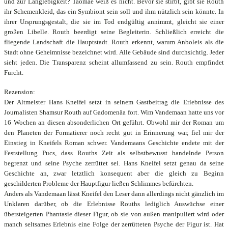
und zur Langlebigkeit? Taomae weiß es nicht. Bevor sie stirbt, gibt sie Routh
ihr Schemenkleid, das ein Symbiont sein soll und ihm nützlich sein könnte. In
ihrer Ursprungsgestalt, die sie im Tod endgültig annimmt, gleicht sie einer
großen Libelle. Routh beerdigt seine Begleiterin. Schließlich erreicht die
fliegende Landschaft die Hauptstadt. Routh erkennt, warum Anboleis als die
Stadt ohne Geheimnisse bezeichnet wird. Alle Gebäude sind durchsichtig. Jeder
sieht jeden. Die Transparenz scheint allumfassend zu sein. Routh empfindet
Furcht.
Rezension:
Der Altmeister Hans Kneifel setzt in seinem Gastbeitrag die Erlebnisse des
Journalisten Shamsur Routh auf Gadomenäa fort. Wim Vandemaan hatte uns vor
16 Wochen an diesen absonderlichen Ort geführt. Obwohl mir der Roman um
den Planeten der Formatierer noch recht gut in Erinnerung war, fiel mir der
Einstieg in Kneifels Roman schwer. Vandemaans Geschichte endete mit der
Feststellung Pucs, dass Rouths Zeit als selbstbewusst handelnde Person
begrenzt und seine Psyche zerrüttet sei. Hans Kneifel setzt genau da seine
Geschichte an, zwar letztlich konsequent aber die gleich zu Beginn
geschilderten Probleme der Hauptfigur ließen Schlimmes befürchten.
Anders als Vandemaan lässt Kneifel den Leser dann allerdings nicht gänzlich im
Unklaren darüber, ob die Erlebnisse Rouths lediglich Auswüchse einer
übersteigerten Phantasie dieser Figur, ob sie von außen manipuliert wird oder
manch seltsames Erlebnis eine Folge der zerrütteten Psyche der Figur ist. Hat