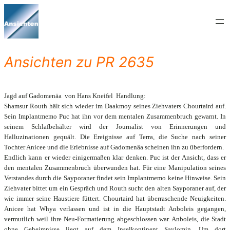
Zum
Inhalt
springen
Ansichten zu PR 2635
Jagd auf Gadomenäa  von Hans Kneifel  Handlung:
Shamsur Routh hält sich wieder im Daakmoy seines Ziehvaters Chourtaird auf.
Sein Implantmemo Puc hat ihn vor dem mentalen Zusammenbruch gewarnt. In
seinem Schlafbehälter wird der Journalist von Erinnerungen und
Halluzinationen gequält. Die Ereignisse auf Terra, die Suche nach seiner
Tochter Anicee und die Erlebnisse auf Gadomenäa scheinen ihn zu überfordern.
Endlich kann er wieder einigermaßen klar denken. Puc ist der Ansicht, dass er
den mentalen Zusammenbruch überwunden hat. Für eine Manipulation seines
Verstandes durch die Sayporaner findet sein Implantmemo keine Hinweise. Sein
Ziehvater bittet um ein Gespräch und Routh sucht den alten Sayporaner auf, der
wie immer seine Haustiere füttert. Chourtaird hat überraschende Neuigkeiten.
Anicee hat Whya verlassen und ist in die Hauptstadt Anboleis gegangen,
vermutlich weil ihre Neu-Formatierung abgeschlossen war. Anboleis, die Stadt
ohne Geheimnisse liegt auf dem Inselkontinent Saylomin. Um dort