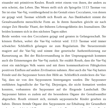
einander mit primitiven Keulen. Routh rettet einem von ihnen, der anders zu
sein scheint, das Leben. Das Wesen stellt sich als Spiegelin 1113 Taomae vor.
Sie ist eine Vae-Vaj, vorrübergehend in der Gestalt eines Coccularen, von denen
sie gejagt wird. Taomae schließt sich Routh an. Aus Dankbarkeit nimmt die
Gestaltwandlerin menschliche Form an. In ihrem Aussehen gleicht sie nach
einiger Zeit Henrike Ybarri, der früheren Lebensgefährtin des Journalisten. Die
beiden kommen sich in den nächsten Tagen näher.
Beide werden von den Coccularen gejagt und geraten in Gefangenschaft. Sie
können fliehen, wobei die Vae-Vaj verletzt wird. 1113 Taomae wird immer
schwächer. Schließlich gelangen sie zum Regularium. Die Steuerzentrale
reagiert auf die Vae-Vaj und nimmt ihre genetische Authentifizierung zur
Kurssetzung an. Bei der Rückverwandlung in ihre Ursprungsgestalt kommen
auch die Erinnerungen der Vae-Vaj zurück. Sie erzählt Routh, dass die Vae-Vaj
einst ein mächtiges Volk waren und mit ihren kommunikativen Fähigkeiten
positiven Einfluss auf andere Zivilisation nahmen. Aber auch die Vae-Vaj hatten
Feinde und die Sayporaner boten ihre Hilfe an. Schließlich entdeckten die Vae-
Vaj, dass sie von den Sayporanern hintergangen wurden. Die Sayporaner
entführten Jugendliche der Vae-Vaj. Diejenigen, die nicht formatiert werden
konnten, verbannten die Sayporaner auf die fliegende Landschaft. Die
Sayporaner hätten es zudem auf die besonderen Organe der Gestaltwandler
abgesehen. Routh erinnert sich, niemals sayporanische Kinder gesehen zu
haben. Dienen fremde Organe den Sayporanern zur Erhaltung der Gesundheit