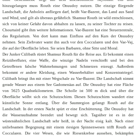
hinzugelangen muss Routh eine Onuudoy nutzen. Die einzige fliegende
Landschaft, die Anboleis anfliegen darf, heißt Vae-Bazent, das Land aus Sand
und Wind, und gilt als überaus gefährlich. Shamsur Routh ist wild entschlossen,
sich von keiner Gefahr davon abhalten zu lassen, zu seiner Tochter zu reisen.
Chourtaird gibt ihm weitere Informationen. Vae-Bazent hat eine Steuerzentrale,
das Regularium. Von dort kann man Einfluss auf den Kurs der Onuudoy
nehmen. Sein Ziehvater warnt ihn auch vor den Coccularen und den Vae-Vaj,
die auf der Oberfläche leben. Sie seien Barbaren, ohne Sitte und Moral.
Der Junker Cülibath rüstet Shamsur Routh für die Reise aus. Er bekommt einen
Reizüberfluter, eine Waffe, die winzige Nadeln verschießt und bei den
Getroffenen falsche Wahrnehmungen und Schmerzen erzeugt. Außerdem
bekommt er andere Kleidung, einen Wasserbehälter und Konzentratriegel.
Cülibath bringt ihn mit einer Wegschale zu Vae-Bazent. Die Landschaft nimmt
gerade Wasser aus einem See Gadomenäas auf. Die Onuudoy hat eine Fläche
von 5625 Quadratkilometern. Die Scholle ist 500 m dick und über die
Oberfläche wölbt sich ein Schutzschirm. Diesen Schutzschirm wandert eine
künstliche Sonne entlang. Über die Saumregion gelangt Routh auf die
Landschaft. In der ersten Nacht spürt er eine Erschütterung. Die Onuudoy hat
die Wasseraufnahme beendet und bewegt sich. Tagsüber ist es in der
wüstenähnlichen Landschaft sehr heiß, in der Nacht eisig kalt. Nach einer
unliebsamen Begegnung mit einem riesigen Spinnenwesen trifft Routh auf
Coccularen. Die vier Wesen, die wie Riesenkrebse aussehen, bekämpfen