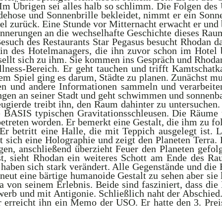
. Im Übrigen sei alles halb so schlimm. Die Folgen de
dehose und Sonnenbrille bekleidet, nimmt er ein Sonne
el zurück. Eine Stunde vor Mitternacht erwacht er und
nerungen an die wechselhafte Geschichte dieses Rau
uch des Restaurants Star Pegasus besucht Rhodan das 
n des Hotelmanagers, die ihn zuvor schon im Hotel bes
esellt sich zu ihm. Sie kommen ins Gespräch und Rhodan
ess-Bereich. Er geht tauchen und trifft Kamtschatk
em Spiel ging es darum, Städte zu planen. Zunächst m
en und andere Informationen sammeln und verarbeite
ngen an seiner Stadt und geht schwimmen und sonnenb
ugierde treibt ihn, den Raum dahinter zu untersuchen.
ie BASIS typischen Gravitationsschleusen. Die Räume
betreten worden. Er bemerkt eine Gestalt, die ihm zu fo
 Er betritt eine Halle, die mit Teppich ausgelegt ist.
det sich eine Holographie und zeigt den Planeten Terra.
zogen, anschließend überzieht Feuer den Planeten gefo
, sieht Rhodan ein weiteres Schott am Ende des Raum
e haben sich stark verändert. Alle Gegenstände und die
eut eine bärtige humanoide Gestalt zu sehen aber sie 
von seinem Erlebnis. Beide sind fasziniert, dass die
rb und mit Antigonie. Schließlich naht der Abschied.
er erreicht ihn ein Memo der USO. Er hatte den 3. Pre