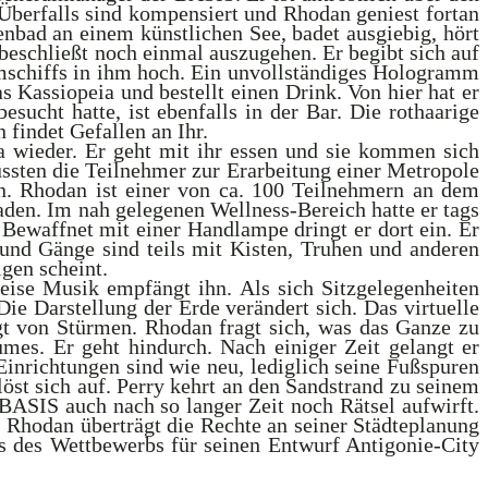
s Überfalls sind kompensiert und Rhodan geniest fortan
nbad an einem künstlichen See, badet ausgiebig, hört
 beschließt noch einmal auszugehen. Er begibt sich auf
mschiffs in ihm hoch. Ein unvollständiges Hologramm
Kassiopeia und bestellt einen Drink. Von hier hat er
ucht hatte, ist ebenfalls in der Bar. Die rothaarige
 findet Gefallen an Ihr.
a wieder. Er geht mit ihr essen und sie kommen sich
ussten die Teilnehmer zur Erarbeitung einer Metropole
n. Rhodan ist einer von ca. 100 Teilnehmern an dem
aden. Im nah gelegenen Wellness-Bereich hatte er tags
 Bewaffnet mit einer Handlampe dringt er dort ein. Er
 und Gänge sind teils mit Kisten, Truhen und anderen
lgen scheint.
 Leise Musik empfängt ihn. Als sich Sitzgelegenheiten
 Die Darstellung der Erde verändert sich. Das virtuelle
lgt von Stürmen. Rhodan fragt sich, was das Ganze zu
es. Er geht hindurch. Nach einiger Zeit gelangt er
 Einrichtungen sind wie neu, lediglich seine Fußspuren
löst sich auf. Perry kehrt an den Sandstrand zu seinem
 BASIS auch nach so langer Zeit noch Rätsel aufwirft.
 Rhodan überträgt die Rechte an seiner Städteplanung
is des Wettbewerbs für seinen Entwurf Antigonie-City