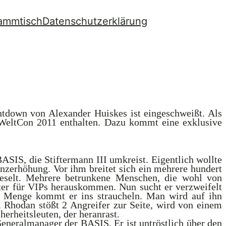
ammtisch
Datenschutzerklärung
tdown von Alexander Huiskes ist eingeschweißt. Als
m WeltCon 2011 enthalten. Dazu kommt eine exklusive
ASIS, die Stiftermann III umkreist. Eigentlich wollte
nzerhöhung. Vor ihm breitet sich ein mehrere hundert
ieselt. Mehrere betrunkene Menschen, die wohl von
ter für VIPs herauskommen. Nun sucht er verzweifelt
 Menge kommt er ins straucheln. Man wird auf ihn
 Rhodan stößt 2 Angreifer zur Seite, wird von einem
cherheitsleuten, der heranrast.
Generalmanager der BASIS. Er ist untröstlich über den