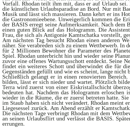
Vorfall. Rhodan teilt ihm mit, dass er auf Urlaub sei
die künstlichen Urlaubsparadise an Bord. Nur mit Ba
Musik und lässt sich massieren. Dann kehrt er ins Hot
die Gastronomieebene. Unweigerlich kommen die Erin
der BASIS erregt seine Aufmerksamkeit. Nach dem Bes
einen guten Blick auf das Hologramm. Die Assistenti
Frau, die sich als Antigonie Kamtschatka vorstellt, g
Am nächsten Tag besucht Rhodan einen anderen Welln
näher. Sie verabreden sich zu einem Wettbewerb. In d
für 2 Millionen Bewohner die Parameter des Planet
Spiel. Rhodan unterbricht hin und wieder seine Planu
zuvor eine offenes Wartungsschott entdeckt. Seine Ne
findet ein weiteres Schott und überwindet die für d
Gegenständen gefüllt und wie es scheint, lange nicht 
Schließlich gelangt er in einen renovierten Bereich.
bilden, lässt er sich nieder und wartet. Plötzlich bil
Terra wird zuerst von einer Eiskristallschicht über
bedeuten hat. Nachdem das Hologramm erloschen ist
wieder in die Räume, die er zuerst betreten hatte. Si
im Staub haben sich nicht verändert. Rhodan meint ern
Liegesessel zurück. Am Abend erzählt er Kamtschatka 
Die nächsten Tage verbringt Rhodan mit dem Wettbewe
an seinen Urlaubsflirt und verlässt die BASIS. Spät
errungen.