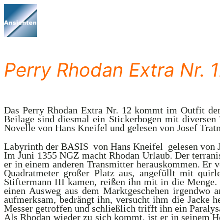
Zum
Inhalt
springen
Perry Rhodan Extra Nr. 12
Das Perry Rhodan Extra Nr. 12 kommt im Outfit der
Beilage sind diesmal ein Stickerbogen mit diversen
Novelle von Hans Kneifel und gelesen von Josef Tratn
Labyrinth der BASIS  von Hans Kneifel  gelesen von 
Im Juni 1355 NGZ macht Rhodan Urlaub. Der terranisch
er in einem anderen Transmitter herauskommen. Er ve
Quadratmeter großer Platz aus, angefüllt mit qui
Stiftermann III kamen, reißen ihn mit in die Menge
einen Ausweg aus dem Marktgeschehen irgendwo an
aufmerksam, bedrängt ihn, versucht ihm die Jacke h
Messer getroffen und schließlich trifft ihn ein Paralysa
Als Rhodan wieder zu sich kommt, ist er in seinem Ho