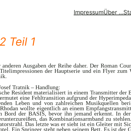
Impressum
Über …
St
 Teil 1
 anderen Ausgaben der Reihe daher. Der Roman Coun
 Titelimpressionen der Hauptserie und ein Flyer zu
ik.
Josef Tratnik – Handlung:
e Resident materialisiert in einem Transmitter der B
rmutet eine Fehltransition aufgrund der Hyperimpeda
rlenden Leben und von zahlreichen Musikquellen ber
. Rhodan wollte eigentlich an einem Empfangstransmit
 Bord der BASIS, bevor ihn jemand erkennt. In der
erunterzureißen, das Kombinationsarmband zu stehlen.
torstrahl. Das letzte was er sieht ist ein Gleiter mit Si
tel. Ein Springer steht neben seinem Bett. Es ist der 