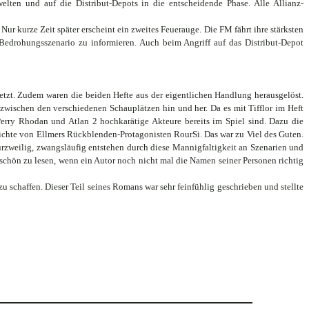
lten und auf die Distribut-Depots in die entscheidende Phase. Alle Allianz-
 kurze Zeit später erscheint ein zweites Feuerauge. Die FM fährt ihre stärksten
 Bedrohungsszenario zu informieren. Auch beim Angriff auf das Distribut-Depot
etzt. Zudem waren die beiden Hefte aus der eigentlichen Handlung herausgelöst.
zwischen den verschiedenen Schauplätzen hin und her. Da es mit Tifflor im Heft
erry Rhodan und Atlan 2 hochkarätige Akteure bereits im Spiel sind. Dazu die
ichte von Ellmers Rückblenden-Protagonisten RourSi. Das war zu Viel des Guten.
urzweilig, zwangsläufig entstehen durch diese Mannigfaltigkeit an Szenarien und
 schön zu lesen, wenn ein Autor noch nicht mal die Namen seiner Personen richtig
u schaffen. Dieser Teil seines Romans war sehr feinfühlig geschrieben und stellte