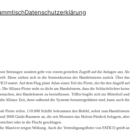
ammtisch
Datenschutzerklärung
hen Störungen sondern geht von einem gezielten Zugriff auf die Anlagen aus. Als
reift. Diese ziehen sich in die Sonnenkorona des Handelssterns zurück. Über das
 startet. Auf dem Flug plant Atlan einen Teil der Flotte, der für den Angriff auf
. Die Allianz-Flotte steht so dicht am Handelsstern, dass die Schlachtlichter keine
uchen, den Handelsstern zu beeinflussen. Tifflor begibt sich ins Mittelteil und
die Allianz Zeit, denn während die Systeme heruntergefahren sind, kann auch die
ende Flotte teilen. 110.000 Schiffe bekommen den Befehl, sofort zum Handelsstern
n und 3000 Gaids-Raumern an, die seit Monaten das Holoin-Fünfeck belagern, aber
nichtet oder in die Flucht geschlagen.
 die Manöver zeigen Wirkung. Auch die Verteidigungsflotte von FATICO greift an