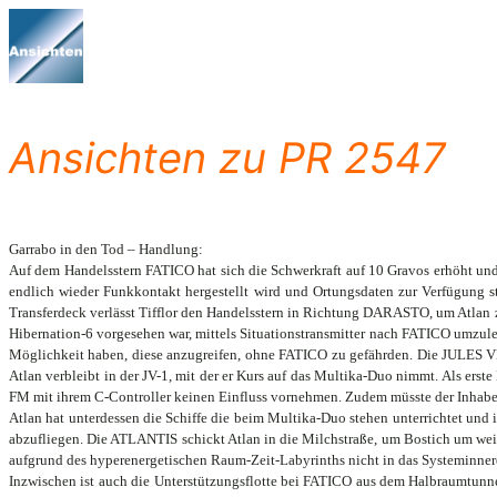
Zum
Inhalt
springen
Ansichten zu PR 2547
Garrabo in den Tod – Handlung:
Auf dem Handelsstern FATICO hat sich die Schwerkraft auf 10 Gravos erhöht und 
endlich wieder Funkkontakt hergestellt wird und Ortungsdaten zur Verfügung ste
Transferdeck verlässt Tifflor den Handelsstern in Richtung DARASTO, um Atlan zu 
Hibernation-6 vorgesehen war, mittels Situationstransmitter nach FATICO umzuleiten
Möglichkeit haben, diese anzugreifen, ohne FATICO zu gefährden. Die JULES VERN
Atlan verbleibt in der JV-1, mit der er Kurs auf das Multika-Duo nimmt. Als er
FM mit ihrem C-Controller keinen Einfluss vornehmen. Zudem müsste der Inhabe
Atlan hat unterdessen die Schiffe die beim Multika-Duo stehen unterrichtet und 
abzufliegen. Die ATLANTIS schickt Atlan in die Milchstraße, um Bostich um weit
aufgrund des hyperenergetischen Raum-Zeit-Labyrinths nicht in das Systeminnere 
Inzwischen ist auch die Unterstützungsflotte bei FATICO aus dem Halbraumtunne