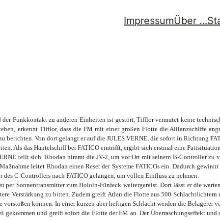
Impressum
Über …
St
der Funkkontakt zu anderen Einheiten ist gestört. Tifflor vermutet keine technisc
hen, erkennt Tifflor, dass die FM mit einer großen Flotte die Allianzschiffe ang
berichten. Von dort gelangt er auf die JULES VERNE, die sofort in Richtung FATICO
. Als das Hantelschiff bei FATICO eintrifft, ergibt sich erstmal eine Pattsituation
E teilt sich. Rhodan nimmt die JV-2, um vor Ort mit seinem B-Controller zu vers
ste Maßnahme leitet Rhodan einen Reset der Systeme FATICOs ein. Dadurch gewinnt 
r des C-Controllers nach FATICO gelangen, um vollen Einfluss zu nehmen.
ist per Sonnentransmitter zum Holoin-Fünfeck weitergereist. Dort lässt er die wart
ere Verstärkung zu bitten. Zudem greift Atlan die Flotte aus 500 Schlachtlichter
vorstoßen können. In einer kurzen aber heftigen Schlacht werden die Belagerer ver
l gekommen und greift sofort die Flotte der FM an. Der Überraschungseffekt und