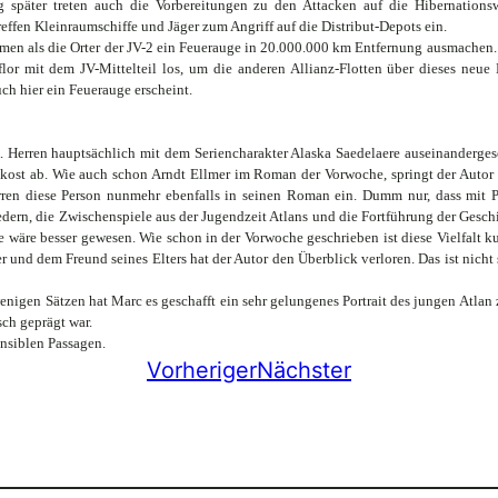
päter treten auch die Vorbereitungen zu den Attacken auf die Hibernationswe
ffen Kleinraumschiffe und Jäger zum Angriff auf die Distribut-Depots ein.
n als die Orter der JV-2 ein Feuerauge in 20.000.000 km Entfernung ausmachen. Nur
lor mit dem JV-Mittelteil los, um die anderen Allianz-Flotten über dieses neue
h hier ein Feuerauge erscheint.
. Herren hauptsächlich mit dem Seriencharakter Alaska Saedelaere auseinanderges
nkost ab. Wie auch schon Arndt Ellmer im Roman der Vorwoche, springt der Autor 
ren diese Person nunmehr ebenfalls in seinen Roman ein. Dumm nur, dass mit P
dern, die Zwischenspiele aus der Jugendzeit Atlans und die Fortführung der Gesch
wäre besser gewesen. Wie schon in der Vorwoche geschrieben ist diese Vielfalt k
r und dem Freund seines Elters hat der Autor den Überblick verloren. Das ist nicht
igen Sätzen hat Marc es geschafft ein sehr gelungenes Portrait des jungen Atlan z
ch geprägt war.
ensiblen Passagen.
Vorheriger
Nächster