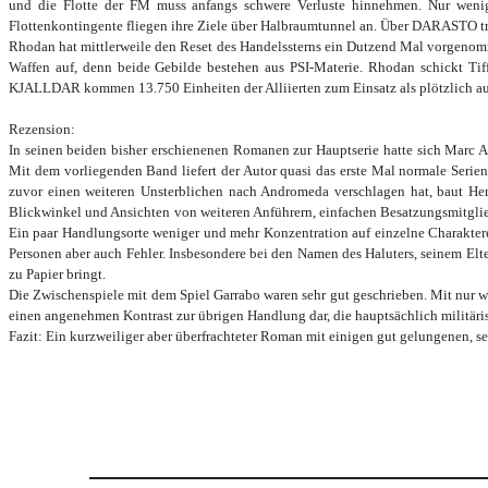
und die Flotte der FM muss anfangs schwere Verluste hinnehmen. Nur wenig s
Flottenkontingente fliegen ihre Ziele über Halbraumtunnel an. Über DARASTO tre
Rhodan hat mittlerweile den Reset des Handelssterns ein Dutzend Mal vorgenomme
Waffen auf, denn beide Gebilde bestehen aus PSI-Materie. Rhodan schickt Tiff
KJALLDAR kommen 13.750 Einheiten der Alliierten zum Einsatz als plötzlich auc
Rezension:
In seinen beiden bisher erschienenen Romanen zur Hauptserie hatte sich Marc A
Mit dem vorliegenden Band liefert der Autor quasi das erste Mal normale Serie
zuvor einen weiteren Unsterblichen nach Andromeda verschlagen hat, baut Her
Blickwinkel und Ansichten von weiteren Anführern, einfachen Besatzungsmitglie
Ein paar Handlungsorte weniger und mehr Konzentration auf einzelne Charaktere 
Personen aber auch Fehler. Insbesondere bei den Namen des Haluters, seinem Elte
zu Papier bringt.
Die Zwischenspiele mit dem Spiel Garrabo waren sehr gut geschrieben. Mit nur wen
einen angenehmen Kontrast zur übrigen Handlung dar, die hauptsächlich militäris
Fazit: Ein kurzweiliger aber überfrachteter Roman mit einigen gut gelungenen, s