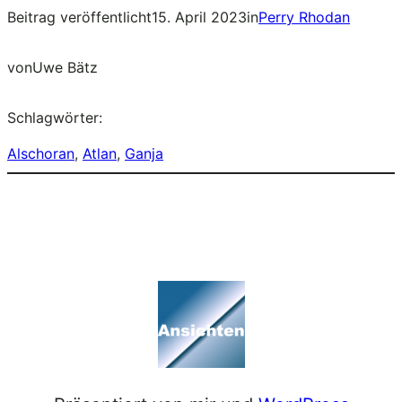
Beitrag veröffentlicht
15. April 2023
in
Perry Rhodan
von
Uwe Bätz
Schlagwörter:
Alschoran
, 
Atlan
, 
Ganja