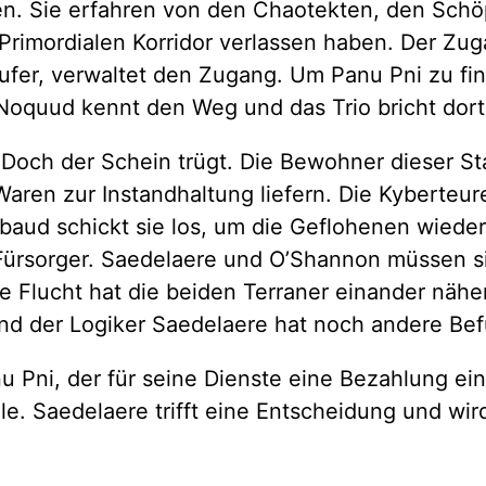
rfen. Sie erfahren von den Chaotekten, den Sch
rimordialen Korridor verlassen haben. Der Zug
fer, verwaltet den Zugang. Um Panu Pni zu find
Noquud kennt den Weg und das Trio bricht dorth
. Doch der Schein trügt. Die Bewohner dieser 
aren zur Instandhaltung liefern. Die Kyberteur
aud schickt sie los, um die Geflohenen wieder
 Fürsorger. Saedelaere und O’Shannon müssen s
Flucht hat die beiden Terraner einander näher
d der Logiker Saedelaere hat noch andere Be
nu Pni, der für seine Dienste eine Bezahlung ei
olle. Saedelaere trifft eine Entscheidung und 