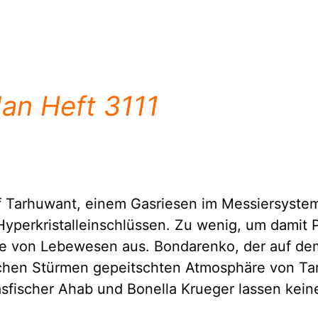
an Heft 3111
uf Tarhuwant, einem Gasriesen im Messiersystem
yperkristalleinschlüssen. Zu wenig, um damit P
yche von Lebewesen aus. Bondarenko, der auf 
ischen Stürmen gepeitschten Atmosphäre von Tar
lasfischer Ahab und Bonella Krueger lassen kei