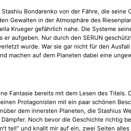
 Stashiu Bondarenko von der Fähre, die seine 
ie den Gewalten in der Atmosphäre des Riesenp
lla Krueger gefährlich nahe. Die Systeme seine
s er aufgeben. Nur durch den SERUN geschützt, 
rletzt wurde. War sie gar nicht für den Ausfall
und machen auf dem Planeten dabei eine unge
e Fantasie bereits mit dem Lesen des Titels. D
seinen Protagonisten mit ein paar schönen Besch
enüber dem innersten Planeten, die Stashius W
n Dämpfer. Noch bevor die Geschichte richtig b
‘t tell“ und knallt mir auf ein, zwei Seiten alle