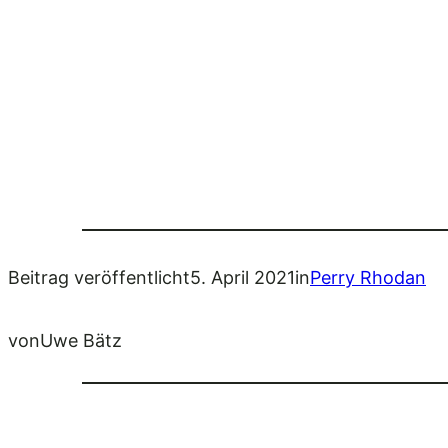
Beitrag veröffentlicht
5. April 2021
in
Perry Rhodan
von
Uwe Bätz