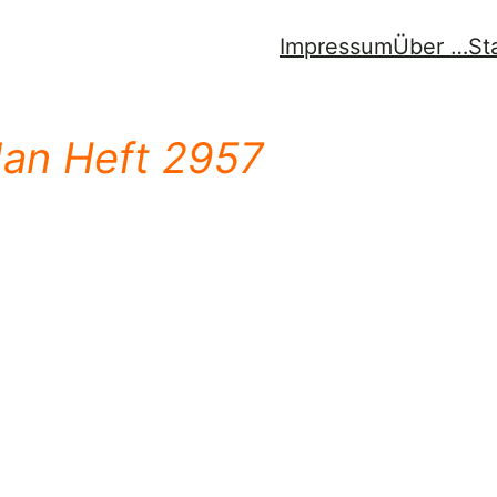
Impressum
Über …
St
dan Heft 2957