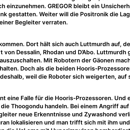
ich einzunehmen. GREGOR bleibt ein Unsicherhei
nk gestatten. Weiter will die Positronik die L
iner Begleiter verraten.
kommen. Dort hält sich auch Luttmurdh auf, d
 von Dessalin, Rhodan und D’Abo. Luttmurdh 
 auszuschalten. Mit Robotern der Gäonen mach
halten. Doch als die beiden Hooris-Prozessoren
halb, weil die Roboter sich weigerten, auf s
nt eine Falle für die Hooris-Prozessoren. Und 
wie die Thoogondu handeln. Bei einem Angriff a
leiter neue Erkenntnisse und Zywashond verli
uran lokalisieren und man trifft sich mit ihm u