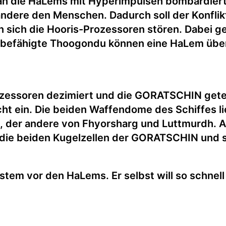
man die HaLems mit Hyperimpulsen bombardier
andere den Menschen. Dadurch soll der Konfli
sen sich die Hooris-Prozessoren stören. Dabei
d befähigte Thoogondu können eine HaLem über
zessoren dezimiert und die GORATSCHIN getei
ht ein. Die beiden Waffendome des Schiffes lie
 der andere von Fhyorsharg und Luttmurdh. Al
e die beiden Kugelzellen der GORATSCHIN und sp
stem vor den HaLems. Er selbst will so schnel