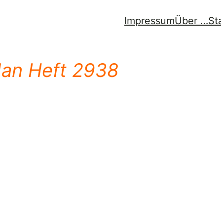
Impressum
Über …
St
dan Heft 2938