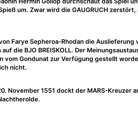
e Gäonin Hermin Gollop durchschaut das Spiel
 Spieß um. Zwar wird die GAUGRUCH zerstört, 
t von Farye Sepheroa-Rhodan die Auslieferung 
 auf die BJO BREISKOLL. Der Meinungsaustausc
on vom Gondunat zur Verfügung gestellt wor
ch nicht.
m 20. November 1551 dockt der MARS-Kreuzer 
Nachtherolde.