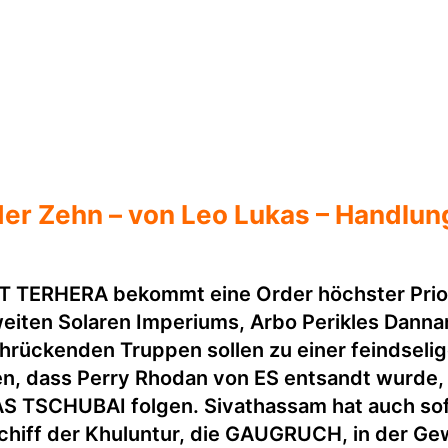
der Zehn – von Leo Lukas – Handlun
 TERHERA bekommt eine Order höchster Priorit
en Solaren Imperiums, Arbo Perikles Dannan, 
achrückenden Truppen sollen zu einer feindseli
en, dass Perry Rhodan von ES entsandt wurde
AS TSCHUBAI folgen. Sivathassam hat auch sofor
mschiff der Khuluntur, die GAUGRUCH, in der Ge