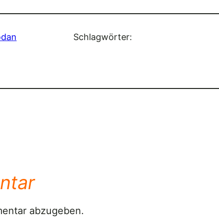
odan
Schlagwörter:
ntar
mentar abzugeben.