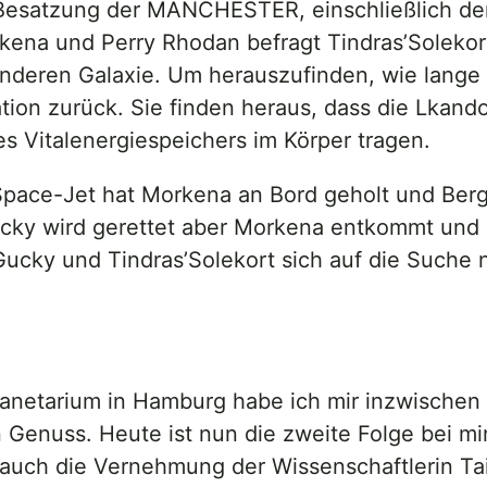
satzung der MANCHESTER, einschließlich der 
kena und Perry Rhodan befragt Tindras’Solekort
nderen Galaxie. Um herauszufinden, wie lange d
tion zurück. Sie finden heraus, dass die Lkand
 Vitalenergiespeichers im Körper tragen.
 Space-Jet hat Morkena an Bord geholt und Be
 Gucky wird gerettet aber Morkena entkommt und 
Gucky und Tindras’Solekort sich auf die Suche
lanetarium in Hamburg habe ich mir inzwischen
Genuss. Heute ist nun die zweite Folge bei mir
auch die Vernehmung der Wissenschaftlerin Tais