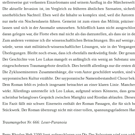
stellenweise gut verfassten Einzelromans und seinem Ausflug in die Märchenwelt 
Die aktuelle Invasion ist, im Vergleich zu früheren ähnlichen Szenarien, sich
unerheblichen Nachteil. Eben weil die Inhalte so komplex sind, weil die Autoren
nur mehr ein Nischendasein führen. Gemeint ist zum einen das Militär, präzise
lassen und sich in der Anomalie umzusehen. Schließlich kann nicht ausgeschloss
daran gelegen war, die Flotte eben mal nicht als das darzustellen, als dass sie in 
Zum anderen vermisse ich die wissenschaftlichen Betrachtungen. Bis auf wenige
würde, wenn statt militärisch-wissenschaftlicher Lösungen, wie in der Vergange
Überlegungen. Bleibt noch etwas, dass ich ebenfalls merkwürdig finde. Der gesun
Der Geschichte von Leo Lukas mangelt es anfänglich ein wenig an Substanz und 
eingeschobenen Traumangebote deutlich. Dies betrifft allerdings nur die ersten d
Die Zykluseminenten Zusammenhänge, die vom Autor geschildert wurden, sind weite
sayporanischen Kultur erzählte. Der sayporanische Namensbestandteil Chour b
Dem Roman fehlt es jedoch insgesamt betrachtet an einer klaren Linie. Manches 
wirkt. Allerdings unterstelle ich Leo Lukas, aufgrund seines Könnens, dass gera
scheinbar belangloses Gespräch zwischen Marrghiz und Riordan ablaufen. Dieses G
Ein Fazit fällt mir schwer. Einerseits enthält der Roman Passagen, die für sich
Stückwerk. Der Roman überzeugt nicht mit einer tollen, spannungsgeladenen Ha
Traumangebot Nr. 666: Leser-Paranoia
Perry Rhodan Heft 3200 liegt aufgeschlagen vor Dir. Das Solsystem wird von wider