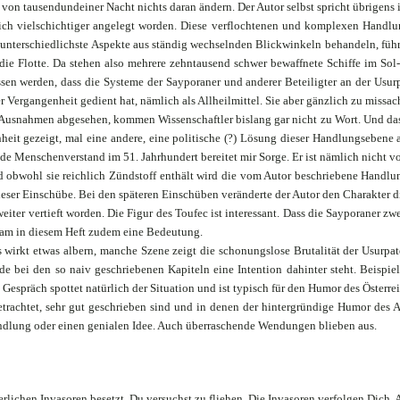
von tausendundeiner Nacht nichts daran ändern. Der Autor selbst spricht übrigens
erlich vielschichtiger angelegt worden. Diese verflochtenen und komplexen Handl
 unterschiedlichste Aspekte aus ständig wechselnden Blickwinkeln behandeln, führ
r die Flotte. Da stehen also mehrere zehntausend schwer bewaffnete Schiffe im So
en werden, dass die Systeme der Sayporaner und anderer Beteiligter an der Usurp
der Vergangenheit gedient hat, nämlich als Allheilmittel. Sie aber gänzlich zu missa
 Ausnahmen abgesehen, kommen Wissenschaftler bislang gar nicht zu Wort. Und das 
nheit gezeigt, mal eine andere, eine politische (?) Lösung dieser Handlungsebene
de Menschenverstand im 51. Jahrhundert bereitet mir Sorge. Er ist nämlich nicht 
obwohl sie reichlich Zündstoff enthält wird die vom Autor beschriebene Handlung
ieser Einschübe. Bei den späteren Einschüben veränderte der Autor den Charakter d
r vertieft worden. Die Figur des Toufec ist interessant. Dass die Sayporaner zwe
ekam in diesem Heft zudem eine Bedeutung.
wirkt etwas albern, manche Szene zeigt die schonungslose Brutalität der Usurpato
de bei den so naiv geschriebenen Kapiteln eine Intention dahinter steht. Beispiel
espräch spottet natürlich der Situation und ist typisch für den Humor des Österrei
 betrachtet, sehr gut geschrieben sind und in denen der hintergründige Humor des 
ndlung oder einen genialen Idee. Auch überraschende Wendungen blieben aus.
lichen Invasoren besetzt. Du versuchst zu fliehen. Die Invasoren verfolgen Dich. A