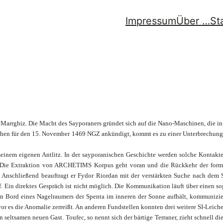
Impressum
Über …
St
Marrghiz. Die Macht des Sayporaners gründet sich auf die Nano-Maschinen, die in d
ichen für den 15. November 1469 NGZ ankündigt, kommt es zu einer Unterbrechung
seinem eigenen Antlitz. In der sayporanischen Geschichte werden solche Kontakte z
en. Die Extraktion von ARCHETIMS Korpus geht voran und die Rückkehr der forma
t. Anschließend beauftragt er Fydor Riordan mit der verstärkten Suche nach dem 
Ein direktes Gespräch ist nicht möglich. Die Kommunikation läuft über einen so
h an Bord eines Nagelraumers der Spenta im inneren der Sonne aufhält, kommunizi
es die Anomalie zerreißt. An anderen Fundstellen konnten drei weitere SI-Leiche
inen seltsamen neuen Gast. Toufec, so nennt sich der bärtige Terraner, zieht schnell