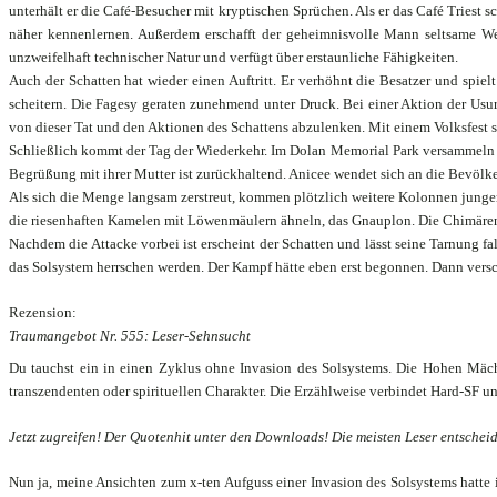
unterhält er die Café-Besucher mit kryptischen Sprüchen. Als er das Café Triest s
näher kennenlernen. Außerdem erschafft der geheimnisvolle Mann seltsame Wes
unzweifelhaft technischer Natur und verfügt über erstaunliche Fähigkeiten.
Auch der Schatten hat wieder einen Auftritt. Er verhöhnt die Besatzer und spiel
scheitern. Die Fagesy geraten zunehmend unter Druck. Bei einer Aktion der Usu
von dieser Tat und den Aktionen des Schattens abzulenken. Mit einem Volksfest sol
Schließlich kommt der Tag der Wiederkehr. Im Dolan Memorial Park versammeln si
Begrüßung mit ihrer Mutter ist zurückhaltend. Anicee wendet sich an die Bevölker
Als sich die Menge langsam zerstreut, kommen plötzlich weitere Kolonnen junger
die riesenhaften Kamelen mit Löwenmäulern ähneln, das Gnauplon. Die Chimären 
Nachdem die Attacke vorbei ist erscheint der Schatten und lässt seine Tarnung f
das Solsystem herrschen werden. Der Kampf hätte eben erst begonnen. Dann vers
Rezension:
Traumangebot Nr. 555: Leser-Sehnsucht
Du tauchst ein in einen Zyklus ohne Invasion des Solsystems. Die Hohen Mäc
transzendenten oder spirituellen Charakter. Die Erzählweise verbindet Hard-SF u
Jetzt zugreifen! Der Quotenhit unter den Downloads! Die meisten Leser entscheid
Nun ja, meine Ansichten zum x-ten Aufguss einer Invasion des Solsystems hatte i