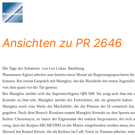
Zum
Inhalt
springen
Ansichten zu PR 2646
Die Tage des Schattens  von Leo Lukas  Handlung:
Phaemonoe Eghoo arbeitet nun bereits einen Monat als Regierungssprecherin für 
können. Bei einem Gespräch mit Marrghiz, der die Rückkehr der ersten Jugendl
von ihm quasi vor die Tür gesetzt.
Bei Marrghiz meldet sich die Superintelligenz QIN SHI. Sie zeigt sich ihm mit 
Kontakt zu ihm tritt. Marrghiz meldet die Fortschritte, die sie gemacht hab
Marrghiz noch eine Weile die Machtfülle, die die Präsenz der SI vermittelt ha
gegeben. Nach dem Besuch Riordans nimmt Marrghiz Kontakt zu den Spenta auf. 
Kultur. Chourwayrs, so lautet der Eigenname des uralten Sayporaners, der sic
einig, dass der Korpus ARCHETIMS in die Matrix eingebunden werden muss, bevor 
Derweil hat Kornel Krisch, der als Kellner im Café Triest in Terrania arbeitet, e