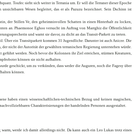
quarz. Toufec sieht sich weiter in Terrania um. Er will die Terraner dieser Epoche
unsichtbaren Wesen begleitet, das er als Pazuzu bezeichnet. Sein Dschinn ist
tin, der Stillen Ve, den geheimnisvollen Schatten in einen Hinterhalt zu locken,
denten an. Phaemonoe Eghoo versucht im Auftrag von Marrghiz die Öffentlichkeit
rungssprecherin und warnt sie davor, zu dicht an das Transit-Parkett zu treten.
l. Über ein Transitparkett kommen 31 Jugendliche. Darunter ist auch Anicee. Die
, der nicht der Autorität der gewählten terranischen Regierung unterstehen würde.
 geführt werden. Noch bevor die Kolonnen ihr Ziel erreichen, stürmen Kreaturen,
pfroboter können sie nicht aufhalten.
r wurde geschickt, um zu verkünden, dass weder die Auguren, noch die Fagesy über
fhalten können.
mene haben einen wissenschaftlichen-technischen Bezug und keinen magischen,
t nachvollziehbaren Charakterisierungen der handelnden Personen ausgestaltet.
g warm, werde ich damit allerdings nicht. Da kann auch ein Leo Lukas trotz eines