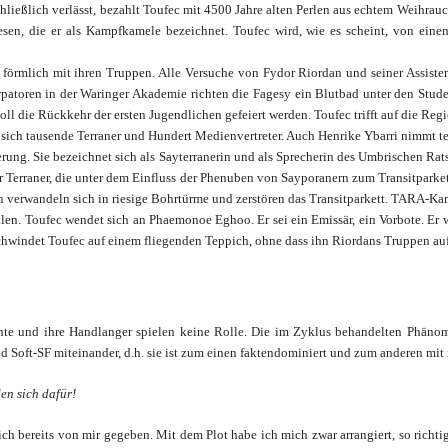
chließlich verlässt, bezahlt Toufec mit 4500 Jahre alten Perlen aus echtem Weihrauch
en, die er als Kampfkamele bezeichnet. Toufec wird, wie es scheint, von einem 
t förmlich mit ihren Truppen. Alle Versuche von Fydor Riordan und seiner Assisten
rpatoren in der Waringer Akademie richten die Fagesy ein Blutbad unter den Stu
l die Rückkehr der ersten Jugendlichen gefeiert werden. Toufec trifft auf die Regie
ch tausende Terraner und Hundert Medienvertreter. Auch Henrike Ybarri nimmt tei
ung. Sie bezeichnet sich als Sayterranerin und als Sprecherin des Umbrischen Rats
 Terraner, die unter dem Einfluss der Phenuben von Sayporanern zum Transitparkett
verwandeln sich in riesige Bohrtürme und zerstören das Transitparkett. TARA-Kam
allen. Toufec wendet sich an Phaemonoe Eghoo. Er sei ein Emissär, ein Vorbote. E
chwindet Toufec auf einem fliegenden Teppich, ohne dass ihn Riordans Truppen au
hte und ihre Handlanger spielen keine Rolle. Die im Zyklus behandelten Phäno
nd Soft-SF miteinander, d.h. sie ist zum einen faktendominiert und zum anderen mi
en sich dafür!
ch bereits von mir gegeben. Mit dem Plot habe ich mich zwar arrangiert, so richti