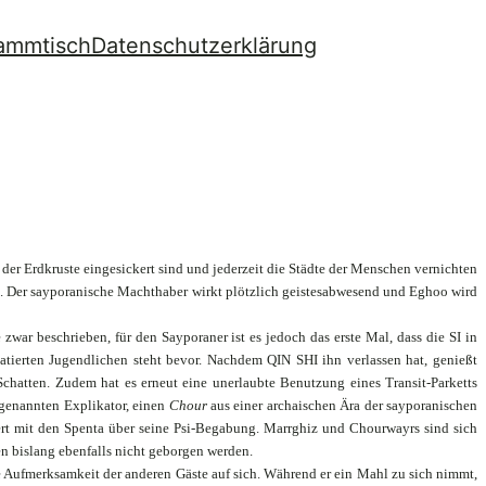
ammtisch
Datenschutzerklärung
er Erdkruste eingesickert sind und jederzeit die Städte der Menschen vernichten
. Der sayporanische Machthaber wirkt plötzlich geistesabwesend und Eghoo wird
war beschrieben, für den Sayporaner ist es jedoch das erste Mal, dass die SI in
tierten Jugendlichen steht bevor. Nachdem QIN SHI ihn verlassen hat, genießt
Schatten. Zudem hat es erneut eine unerlaubte Benutzung eines Transit-Parketts
genannten Explikator, einen
Chour
aus einer archaischen Ära der sayporanischen
ert mit den Spenta über seine Psi-Begabung. Marrghiz und Chourwayrs sind sich
n bislang ebenfalls nicht geborgen werden.
 die Aufmerksamkeit der anderen Gäste auf sich. Während er ein Mahl zu sich nimmt,