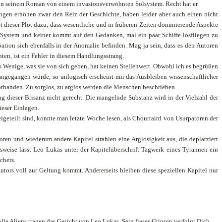
 in seinem Roman von einem invasionsverwöhnten Solsystem. Recht hat er.
ungen erhöhen zwar den Reiz der Geschichte, haben leider aber auch einen nicht
t dieser Plot dazu, dass wesentliche und in früheren Zeiten dominierende Aspekte
l-System und keiner kommt auf den Gedanken, mal ein paar Schiffe losfliegen zu
ation sich ebenfalls in der Anomalie befinden. Mag ja sein, dass es den Autoren
chten, ist ein Fehler in diesem Handlungsstrang.
Wenige, was sie von sich geben, hat keinen Stellenwert. Obwohl ich es begrüßen
 angegangen würde, so unlogisch erscheint mir das Ausbleiben wissenschaftlicher
vorhanden. Zu sorglos, zu arglos werden die Menschen beschrieben.
 dieser Brisanz nicht gerecht. Die mangelnde Substanz wird in der Vielzahl der
ieser Einlagen.
igeteilt sind, konnte man letzte Woche lesen, als Chourtaird von Usurpatoren der
ren und wiederum andere Kapitel strahlen eine Arglosigkeit aus, die deplatziert
sweise lässt Leo Lukas unter der Kapitelüberschrift Tagwerk eines Tyrannen ein
chers.
Autors voll zur Geltung kommt. Andererseits bleiben diese speziellen Kapitel nur
lle Aliens tragen das Gesicht von Leo Lukas. Sein fieses Grinsen verfolgt Dich.