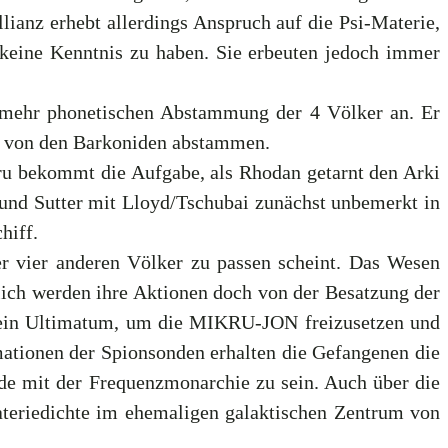
llianz erhebt allerdings Anspruch auf die Psi-Materie,
eine Kenntnis zu haben. Sie erbeuten jedoch immer
elmehr phonetischen Abstammung der 4 Völker an. Er
ki von den Barkoniden abstammen.
u bekommt die Aufgabe, als Rhodan getarnt den Arki
nd Sutter mit Lloyd/Tschubai zunächst unbemerkt in
hiff.
er vier anderen Völker zu passen scheint. Das Wesen
ßlich werden ihre Aktionen doch von der Besatzung der
 ein Ultimatum, um die MIKRU-JON freizusetzen und
ationen der Spionsonden erhalten die Gefangenen die
de mit der Frequenzmonarchie zu sein. Auch über die
teriedichte im ehemaligen galaktischen Zentrum von