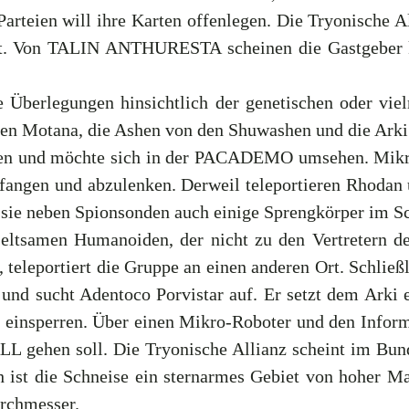
arteien will ihre Karten offenlegen. Die Tryonische A
t. Von TALIN ANTHURESTA scheinen die Gastgeber k
Überlegungen hinsichtlich der genetischen oder vi
n den Motana, die Ashen von den Shuwashen und die Ar
hren und möchte sich in der PACADEMO umsehen. Mikr
ngen und abzulenken. Derweil teleportieren Rhodan u
 sie neben Spionsonden auch einige Sprengkörper im Sc
seltsamen Humanoiden, der nicht zu den Vertretern d
 teleportiert die Gruppe an einen anderen Ort. Schlie
nd sucht Adentoco Porvistar auf. Er setzt dem Arki
ge einsperren. Über einen Mikro-Roboter und den Inform
L gehen soll. Die Tryonische Allianz scheint im Bun
ist die Schneise ein sternarmes Gebiet von hoher Ma
urchmesser.