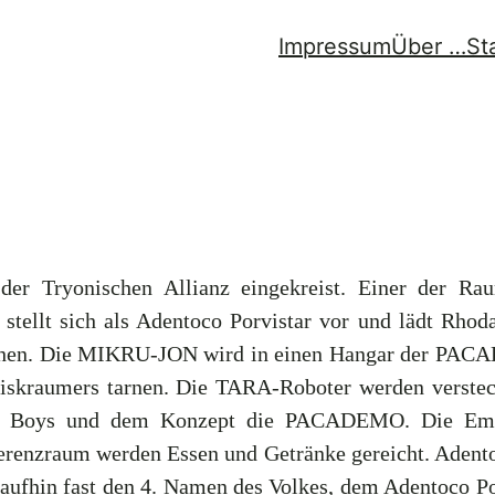
Impressum
Über …
St
r Tryonischen Allianz eingekreist. Einer der Ra
tellt sich als Adentoco Porvistar vor und lädt Rhoda
iehen. Die MIKRU-JON wird in einen Hangar der PAC
iskraumers tarnen. Die TARA-Roboter werden versteck
ng Boys und dem Konzept die PACADEMO. Die Empfan
enzraum werden Essen und Getränke gereicht. Adentoco 
aufhin fast den 4. Namen des Volkes, dem Adentoco Po