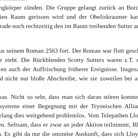
ngkörper zünden. Die Gruppe gelangt zurück an Bor
freien Raum gerissen wird und der Obeliskraumer 
de noch rechtzeitig den im Raum treibenden Sutter an
 aus seinem Roman 2563 fort. Der Roman war flott gesc
ie steht. Die Rückblenden Scotty Sutters waren z.T
n auch der Auffrischung früherer Ereignisse. Insges
und nicht nur bloße Abschreibe, wie sie zuweilen be
as. Nicht so sehr, dass man sich daran stören konn
systeme einer Begegnung mit der Tryonischen Alli
gelang dies weitgehend problemlos. Vom Telepathen Llo
. Seltsam, dass er zwar an jeder Aktion teilnimmt, R
 Es gibt da nur die ominöse Auskunft, dass sich Lloy