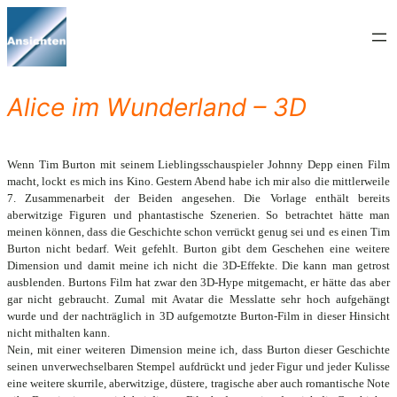
Zum
Inhalt
springen
Alice im Wunderland – 3D
Wenn Tim Burton mit seinem Lieblingsschauspieler Johnny Depp einen Film
macht, lockt es mich ins Kino. Gestern Abend habe ich mir also die mittlerweile
7. Zusammenarbeit der Beiden angesehen. Die Vorlage enthält bereits
aberwitzige Figuren und phantastische Szenerien. So betrachtet hätte man
meinen können, dass die Geschichte schon verrückt genug sei und es einen Tim
Burton nicht bedarf. Weit gefehlt. Burton gibt dem Geschehen eine weitere
Dimension und damit meine ich nicht die 3D-Effekte. Die kann man getrost
ausblenden. Burtons Film hat zwar den 3D-Hype mitgemacht, er hätte das aber
gar nicht gebraucht. Zumal mit Avatar die Messlatte sehr hoch aufgehängt
wurde und der nachträglich in 3D aufgemotzte Burton-Film in dieser Hinsicht
nicht mithalten kann.
Nein, mit einer weiteren Dimension meine ich, dass Burton dieser Geschichte
seinen unverwechselbaren Stempel aufdrückt und jeder Figur und jeder Kulisse
eine weitere skurrile, aberwitzige, düstere, tragische aber auch romantische Note