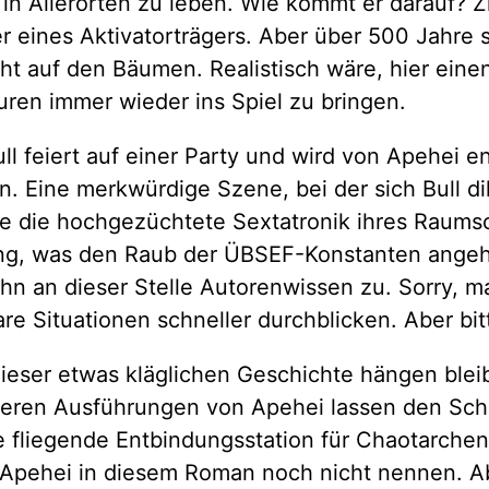
in Allerorten zu leben. Wie kommt er darauf? Z
r eines Aktivatorträgers. Aber über 500 Jahre
cht auf den Bäumen. Realistisch wäre, hier ein
uren immer wieder ins Spiel zu bringen.
l feiert auf einer Party und wird von Apehei ent
Eine merkwürdige Szene, bei der sich Bull dile
wie die hochgezüchtete Sextatronik ihres Raumsc
ung, was den Raub der ÜBSEF-Konstanten angeht
t ihn an dieser Stelle Autorenwissen zu. Sorry,
e Situationen schneller durchblicken. Aber bitt
 dieser etwas kläglichen Geschichte hängen ble
iteren Ausführungen von Apehei lassen den Sc
ine fliegende Entbindungsstation für Chaotarche
 Apehei in diesem Roman noch nicht nennen. A