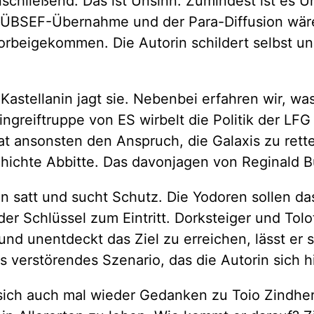
anschließend. Das ist Unsinn. Zumindest ist es
er ÜBSEF-Übernahme und der Para-Diffusion wär
rbeigekommen. Die Autorin schildert selbst un
Kastellanin jagt sie. Nebenbei erfahren wir, wa
ingreiftruppe von ES wirbelt die Politik der LFG
at ansonsten den Anspruch, die Galaxis zu rett
schichte Abbitte. Das davonjagen von Reginald B
in satt und sucht Schutz. Die Yodoren sollen da
der Schlüssel zum Eintritt. Dorksteiger und Tol
h und unentdeckt das Ziel zu erreichen, lässt er
s verstörendes Szenario, das die Autorin sich h
 sich auch mal wieder Gedanken zu Toio Zindhe