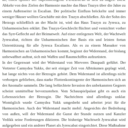
Abkehr von den Zielen der Harmonie machte das Haus Trazyn über die Jahre zu
einem Außenseiter in Escalian. Der politische Einfluss bröckelte und immer
weniger Häuser wollten Geschäfte mit den Trazyn abschließen. Als der Sohn des
Herzogs schließlich an der Macht ist, wird das Haus Trazyn zu Jyresca, zu
Unharmonischen erklärt. Das Trazyn-Geschlecht flüchtet und vernichtet vorher
das Syrr-Geflecht auf der Heimatwelt. Auf einer entlegenen Welt, der Wachtwelt
Jyrescabat, richten die Unharmonischen ihre Basis ein und leisten fortan
Unterstützung für alle Jyresca Escalians. Als es zu einem Massaker von
Harmonischen an Unharmonischen kommt, beginnt der Widerstand, der bislang
unbewaffnet auftrat, sich mit Waffen und Raumschiffen aufzurüsten.
In der Gegenwart wird der Widerstand von Merveres Draupadi geführt. Der
Vertreter Carmydea Yukks, der seit einiger Zeit von Albträumen geplagt wird,
hat lange nichts von der Herzogin gehört. Dem Widerstand ist allerdings nicht
verborgen geblieben, dass starke Flottenkontingente der Harmonischen sich an
der Anomalie sammeln. Die lang befürchtete Invasion des unbekannten Gegners
scheint unmittelbar bevorzustehen. Vom Schauspielpalast gibt es auch ein
Lebenszeichen der Herzogin. Die Nachrichten sind allerdings unklar.
Womöglich wurde Carmydea Yukk umgedreht und arbeitet jetzt für die
Harmonischen. Auch der Widerstand macht mobil. Angesichts der Bedrohung
von außen, will der Widerstand die Gunst der Stunde nutzen und Kanzler
Vedikk seine Forderungen diktieren. Die bisherige Wachtwelt Jyrescabat wird
aufgegeben und ein anderer Planet als Jyrescabat eingerichtet. Diese Maßnahme