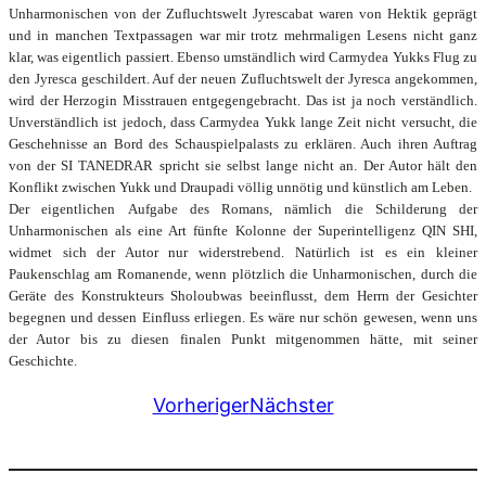
Unharmonischen von der Zufluchtswelt Jyrescabat waren von Hektik geprägt
und in manchen Textpassagen war mir trotz mehrmaligen Lesens nicht ganz
klar, was eigentlich passiert. Ebenso umständlich wird Carmydea Yukks Flug zu
den Jyresca geschildert. Auf der neuen Zufluchtswelt der Jyresca angekommen,
wird der Herzogin Misstrauen entgegengebracht. Das ist ja noch verständlich.
Unverständlich ist jedoch, dass Carmydea Yukk lange Zeit nicht versucht, die
Geschehnisse an Bord des Schauspielpalasts zu erklären. Auch ihren Auftrag
von der SI TANEDRAR spricht sie selbst lange nicht an. Der Autor hält den
Konflikt zwischen Yukk und Draupadi völlig unnötig und künstlich am Leben.
Der eigentlichen Aufgabe des Romans, nämlich die Schilderung der
Unharmonischen als eine Art fünfte Kolonne der Superintelligenz QIN SHI,
widmet sich der Autor nur widerstrebend. Natürlich ist es ein kleiner
Paukenschlag am Romanende, wenn plötzlich die Unharmonischen, durch die
Geräte des Konstrukteurs Sholoubwas beeinflusst, dem Herrn der Gesichter
begegnen und dessen Einfluss erliegen. Es wäre nur schön gewesen, wenn uns
der Autor bis zu diesen finalen Punkt mitgenommen hätte, mit seiner
Geschichte.
Vorheriger
Nächster