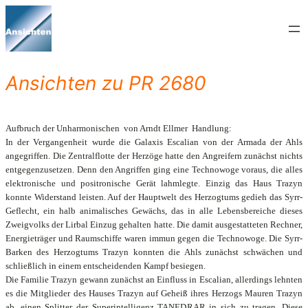
Zum
Inhalt
springen
Ansichten zu PR 2680
Aufbruch der Unharmonischen  von Arndt Ellmer  Handlung:
In der Vergangenheit wurde die Galaxis Escalian von der Armada der Ahls
angegriffen. Die Zentralflotte der Herzöge hatte den Angreifern zunächst nichts
entgegenzusetzen. Denn den Angriffen ging eine Technowoge voraus, die alles
elektronische und positronische Gerät lahmlegte. Einzig das Haus Trazyn
konnte Widerstand leisten. Auf der Hauptwelt des Herzogtums gedieh das Syrr-
Geflecht, ein halb animalisches Gewächs, das in alle Lebensbereiche dieses
Zweigvolks der Lirbal Einzug gehalten hatte. Die damit ausgestatteten Rechner,
Energieträger und Raumschiffe waren immun gegen die Technowoge. Die Syrr-
Barken des Herzogtums Trazyn konnten die Ahls zunächst schwächen und
schließlich in einem entscheidenden Kampf besiegen.
Die Familie Trazyn gewann zunächst an Einfluss in Escalian, allerdings lehnten
es die Mitglieder des Hauses Trazyn auf Geheiß ihres Herzogs Mauren Trazyn
ab, einen Splitter der Superintelligenz TANEDRAR in sich zu tragen. Diese