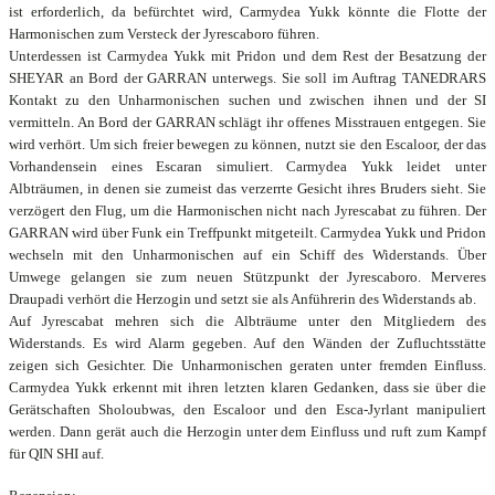
ist erforderlich, da befürchtet wird, Carmydea Yukk könnte die Flotte der
Harmonischen zum Versteck der Jyrescaboro führen.
Unterdessen ist Carmydea Yukk mit Pridon und dem Rest der Besatzung der
SHEYAR an Bord der GARRAN unterwegs. Sie soll im Auftrag TANEDRARS
Kontakt zu den Unharmonischen suchen und zwischen ihnen und der SI
vermitteln. An Bord der GARRAN schlägt ihr offenes Misstrauen entgegen. Sie
wird verhört. Um sich freier bewegen zu können, nutzt sie den Escaloor, der das
Vorhandensein eines Escaran simuliert. Carmydea Yukk leidet unter
Albträumen, in denen sie zumeist das verzerrte Gesicht ihres Bruders sieht. Sie
verzögert den Flug, um die Harmonischen nicht nach Jyrescabat zu führen. Der
GARRAN wird über Funk ein Treffpunkt mitgeteilt. Carmydea Yukk und Pridon
wechseln mit den Unharmonischen auf ein Schiff des Widerstands. Über
Umwege gelangen sie zum neuen Stützpunkt der Jyrescaboro. Merveres
Draupadi verhört die Herzogin und setzt sie als Anführerin des Widerstands ab.
Auf Jyrescabat mehren sich die Albträume unter den Mitgliedern des
Widerstands. Es wird Alarm gegeben. Auf den Wänden der Zufluchtsstätte
zeigen sich Gesichter. Die Unharmonischen geraten unter fremden Einfluss.
Carmydea Yukk erkennt mit ihren letzten klaren Gedanken, dass sie über die
Gerätschaften Sholoubwas, den Escaloor und den Esca-Jyrlant manipuliert
werden. Dann gerät auch die Herzogin unter dem Einfluss und ruft zum Kampf
für QIN SHI auf.