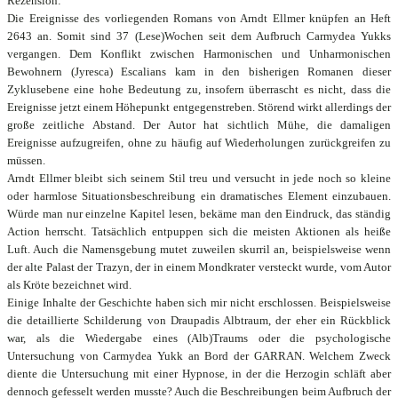
Rezension:
Die Ereignisse des vorliegenden Romans von Arndt Ellmer knüpfen an Heft
2643 an. Somit sind 37 (Lese)Wochen seit dem Aufbruch Carmydea Yukks
vergangen. Dem Konflikt zwischen Harmonischen und Unharmonischen
Bewohnern (Jyresca) Escalians kam in den bisherigen Romanen dieser
Zyklusebene eine hohe Bedeutung zu, insofern überrascht es nicht, dass die
Ereignisse jetzt einem Höhepunkt entgegenstreben. Störend wirkt allerdings der
große zeitliche Abstand. Der Autor hat sichtlich Mühe, die damaligen
Ereignisse aufzugreifen, ohne zu häufig auf Wiederholungen zurückgreifen zu
müssen.
Arndt Ellmer bleibt sich seinem Stil treu und versucht in jede noch so kleine
oder harmlose Situationsbeschreibung ein dramatisches Element einzubauen.
Würde man nur einzelne Kapitel lesen, bekäme man den Eindruck, das ständig
Action herrscht. Tatsächlich entpuppen sich die meisten Aktionen als heiße
Luft. Auch die Namensgebung mutet zuweilen skurril an, beispielsweise wenn
der alte Palast der Trazyn, der in einem Mondkrater versteckt wurde, vom Autor
als Kröte bezeichnet wird.
Einige Inhalte der Geschichte haben sich mir nicht erschlossen. Beispielsweise
die detaillierte Schilderung von Draupadis Albtraum, der eher ein Rückblick
war, als die Wiedergabe eines (Alb)Traums oder die psychologische
Untersuchung von Carmydea Yukk an Bord der GARRAN. Welchem Zweck
diente die Untersuchung mit einer Hypnose, in der die Herzogin schläft aber
dennoch gefesselt werden musste? Auch die Beschreibungen beim Aufbruch der