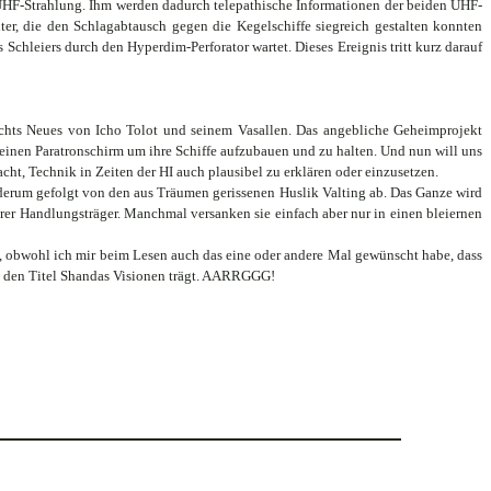
e UHF-Strahlung. Ihm werden dadurch telepathische Informationen der beiden UHF-
r, die den Schlagabtausch gegen die Kegelschiffe siegreich gestalten konnten
hleiers durch den Hyperdim-Perforator wartet. Dieses Ereignis tritt kurz darauf
 nichts Neues von Icho Tolot und seinem Vasallen. Das angebliche Geheimprojekt
einen Paratronschirm um ihre Schiffe aufzubauen und zu halten. Und nun will uns
t, Technik in Zeiten der HI auch plausibel zu erklären oder einzusetzen.
derum gefolgt von den aus Träumen gerissenen Huslik Valting ab. Das Ganze wird
er Handlungsträger. Manchmal versanken sie einfach aber nur in einen bleiernen
, obwohl ich mir beim Lesen auch das eine oder andere Mal gewünscht habe, dass
n den Titel Shandas Visionen trägt. AARRGGG!