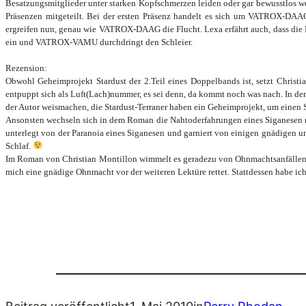
Besatzungsmitglieder unter starken Kopfschmerzen leiden oder gar bewusstlos we
Präsenzen mitgeteilt. Bei der ersten Präsenz handelt es sich um VATROX-DAAG
ergreifen nun, genau wie VATROX-DAAG die Flucht. Lexa erfährt auch, dass die K
ein und VATROX-VAMU durchdringt den Schleier.
Rezension:
Obwohl Geheimprojekt Stardust der 2.Teil eines Doppelbands ist, setzt Chris
entpuppt sich als Luft(Lach)nummer, es sei denn, da kommt noch was nach. In de
der Autor weismachen, die Stardust-Terraner haben ein Geheimprojekt, um einen 
Ansonsten wechseln sich in dem Roman die Nahtoderfahrungen eines Siganesen mi
unterlegt von der Paranoia eines Siganesen und garniert von einigen gnädigen 
Schlaf.
Im Roman von Christian Montillon wimmelt es geradezu von Ohnmachtsanfällen, T
mich eine gnädige Ohnmacht vor der weiteren Lektüre rettet. Stattdessen habe ic