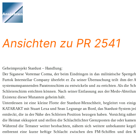
Zum
Inhalt
springen
Ansichten zu PR 2541
Geheimprojekt Stardust – Handlung:
Der Siganese Vorremar Corma, der beim Eindringen in das militärische Sperrgeb
Furtok Interstellar Company überlebt er. Zu seiner Überraschung teilt ihm der 
systemumspannenden Paratronschirm zu entwickeln und zu errichten. Als die Schif
Schleierschirm errichten können. Nach seiner Entlassung aus der Medo-Abteilun
Existenz dieser Mutanten geheim hält.
Unterdessen ist eine kleine Flotte der Stardust-Menschheit, begleitet von e
KATARAKT mit Stuart Lexa und Sean Legrange an Bord, das Stardust-System jedo
entdeckt, die in der Nähe des Schleiers Position bezogen haben. Vorsichtig näher
die Heimat okkupiert und stellen die Schlachtlichter Grenzposten dar oder kamen
Während die Terraner weiter beobachten, nähern sich weitere unbekannte kegelfö
entbrennt eine kurze heftige Schlacht zwischen den FM-Schiffen und den Keg