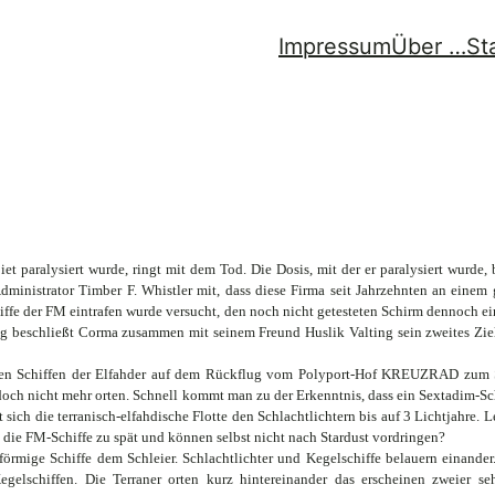
Impressum
Über …
St
iet paralysiert wurde, ringt mit dem Tod. Die Dosis, mit der er paralysiert wurd
Administrator Timber F. Whistler mit, dass diese Firma seit Jahrzehnten an einem 
fe der FM eintrafen wurde versucht, den noch nicht getesteten Schirm dennoch einz
g beschließt Corma zusammen mit seinem Freund Huslik Valting sein zweites Ziel
inigen Schiffen der Elfahder auf dem Rückflug vom Polyport-Hof KREUZRAD zum 
ch nicht mehr orten. Schnell kommt man zu der Erkenntnis, dass ein Sextadim-Sch
t sich die terranisch-elfahdische Flotte den Schlachtlichtern bis auf 3 Lichtjahr
 die FM-Schiffe zu spät und können selbst nicht nach Stardust vordringen?
rmige Schiffe dem Schleier. Schlachtlichter und Kegelschiffe belauern einander. 
elschiffen. Die Terraner orten kurz hintereinander das erscheinen zweier seh