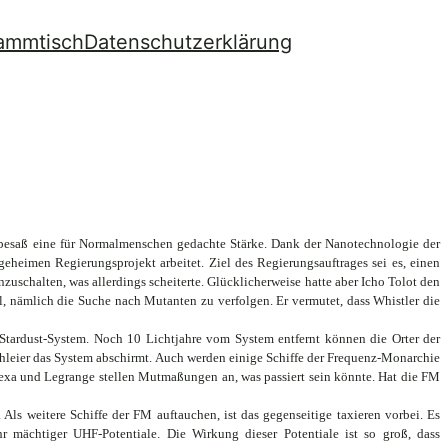
ammtisch
Datenschutzerklärung
e, besaß eine für Normalmenschen gedachte Stärke. Dank der Nanotechnologie der
geheimen Regierungsprojekt arbeitet. Ziel des Regierungsauftrages sei es, einen
uschalten, was allerdings scheiterte. Glücklicherweise hatte aber Icho Tolot den
, nämlich die Suche nach Mutanten zu verfolgen. Er vermutet, dass Whistler die
Stardust-System. Noch 10 Lichtjahre vom System entfernt können die Orter der
leier das System abschirmt. Auch werden einige Schiffe der Frequenz-Monarchie
e. Lexa und Legrange stellen Mutmaßungen an, was passiert sein könnte. Hat die FM
Als weitere Schiffe der FM auftauchen, ist das gegenseitige taxieren vorbei. Es
r mächtiger UHF-Potentiale. Die Wirkung dieser Potentiale ist so groß, dass