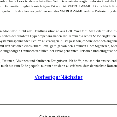
rden. Auch Lexa ist davon betroffen. Sein Bewusstsein reagiert sehr stark auf di
. Die zweite, ungleich mächtigere Präsenz ist VATROX-VAMU. Die Schlachtlichte
egelschiffe den Jaranoc gehören und das VATROX-VAMU auf die Perforierung des Sc
tian Montillon nicht alle Handlungsstränge aus Heft 2540 fort. Man erfährt also
n Zeiten der erhöhten Hyperimpedanz haben die Terraner ja schon Schwierigkeiten 
Systemumspannenden Schirm zu erzeugen. SF ist ja schön, es wäre dennoch angebrach
t den Visionen eines Stuart Lexa, gefolgt von den Träumen eines Siganesen, wie
und ungnädigen Ohnmachtsanfällen der zuvor genannten Personen und einiger ander
räumen, Visionen und ähnlichen Ereignissen. Ich hoffe, das ist nicht ansteckend
h mich bis zum Ende gequält, nur um dort dann zu erfahren, dass der nächste Roma
Vorheriger
Nächster