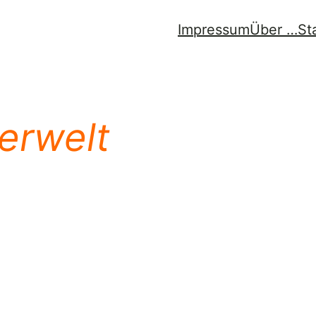
Impressum
Über …
St
erwelt