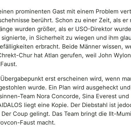
einen prominenten Gast mit einem Problem vert
schehnisse berührt. Schon zu einer Zeit, als er 
nge wurden größer, als er USO-Direktor wurd
 signierte, in Sicherheit zu wiegen und ihm g
älligkeiten erbracht. Beide Männer wissen, wer s
Chrekt-Chur hat Atlan gerufen, weil John Wylon 
-Faust.
m Übergabepunkt erst erscheinen wird, wenn man
estohlen wurde. Ein Plan wird ausgeheckt und 
esinnen-Team Nora Concorde, Sina Everest und El
AIDALOS liegt eine Kopie. Der Diebstahl ist j
Der Coup gelingt. Das Team bringt die Ilt-Mum
Provcon-Faust macht.