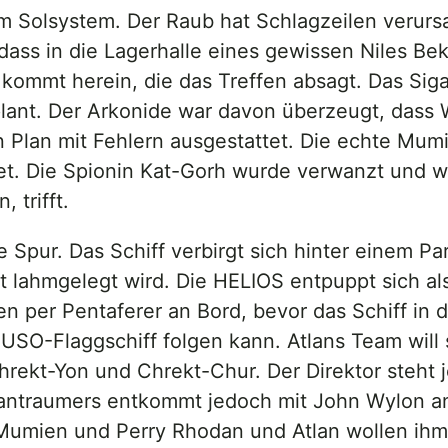
Solsystem. Der Raub hat Schlagzeilen verursa
, dass in die Lagerhalle eines gewissen Niles B
kommt herein, die das Treffen absagt. Das Sig
geplant. Der Arkonide war davon überzeugt, das
Plan mit Fehlern ausgestattet. Die echte Mumie
t. Die Spionin Kat-Gorh wurde verwanzt und wi
 trifft.
Spur. Das Schiff verbirgt sich hinter einem P
t lahmgelegt wird. Die HELIOS entpuppt sich al
 per Pentaferer an Bord, bevor das Schiff in
 USO-Flaggschiff folgen kann. Atlans Team wil
ekt-Yon und Chrekt-Chur. Der Direktor steht j
igantraumers entkommt jedoch mit John Wylon an
-Mumien und Perry Rhodan und Atlan wollen i