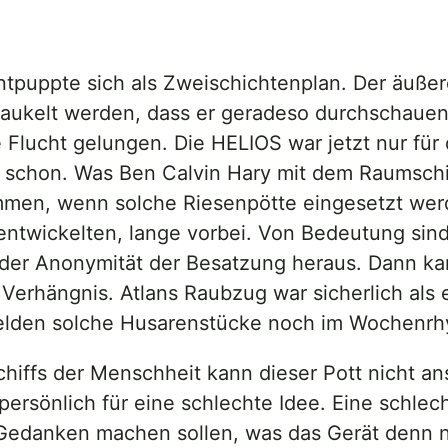
 entpuppte sich als Zweischichtenplan. Der äuß
aukelt werden, dass er geradeso durchschauen 
e Flucht gelungen. Die HELIOS war jetzt nur fü
chon. Was Ben Calvin Hary mit dem Raumschiff b
mmen, wenn solche Riesenpötte eingesetzt werd
entwickelten, lange vorbei. Von Bedeutung sind
 der Anonymität der Besatzung heraus. Dann kan
Verhängnis. Atlans Raubzug war sicherlich als
nhelden solche Husarenstücke noch im Wochenr
ffs der Menschheit kann dieser Pott nicht anst
rsönlich für eine schlechte Idee. Eine schlech
 Gedanken machen sollen, was das Gerät denn n