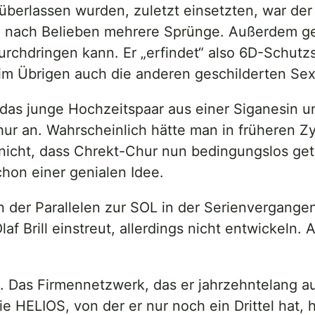
berlassen wurden, zuletzt einsetzten, war der
u nach Belieben mehrere Sprünge. Außerdem geh
rchdringen kann. Er „erfindet“ also 6D-Schutzs
ie im Übrigen auch die anderen geschilderten S
as junge Hochzeitspaar aus einer Siganesin un
ur an. Wahrscheinlich hätte man in früheren Z
r nicht, dass Chrekt-Chur nun bedingungslos ge
hon einer genialen Idee.
 der Parallelen zur SOL in der Serienvergange
f Brill einstreut, allerdings nicht entwickeln. 
 Das Firmennetzwerk, das er jahrzehntelang auf
 HELIOS, von der er nur noch ein Drittel hat, h