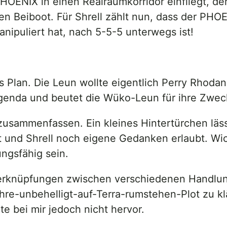
OENIX in einen Realraumkorridor einfliegt, der 
nen Beiboot. Für Shrell zählt nun, dass der P
anipuliert hat, nach 5-5-5 unterwegs ist!
lls Plan. Die Leun wollte eigentlich Perry Rhoda
Agenda und beutet die Wüko-Leun für ihre Zwec
zusammenfassen. Ein kleines Hintertürchen läss
t und Shrell noch eigene Gedanken erlaubt. Wic
ungsfähig sein.
erknüpfungen zwischen verschiedenen Handlun
hre-unbehelligt-auf-Terra-rumstehen-Plot zu kl
te bei mir jedoch nicht hervor.