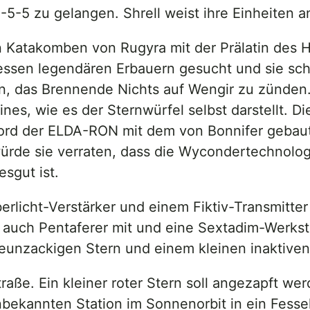
-5-5 zu gelangen. Shrell weist ihre Einheiten 
den Katakomben von Rugyra mit der Prälatin des 
essen legendären Erbauern gesucht und sie sch
en, das Brennende Nichts auf Wengir zu zünden
nes, wie es der Sternwürfel selbst darstellt. Di
rd der ELDA-RON mit dem von Bonnifer gebauten
ürde sie verraten, dass die Wycondertechnologi
sgut ist.
rlicht-Verstärker und einem Fiktiv-Transmitte
 auch Pentaferer mit und eine Sextadim-Werks
unzackigen Stern und einem kleinen inaktiven 
raße. Ein kleiner roter Stern soll angezapft we
nbekannten Station im Sonnenorbit in ein Fessel