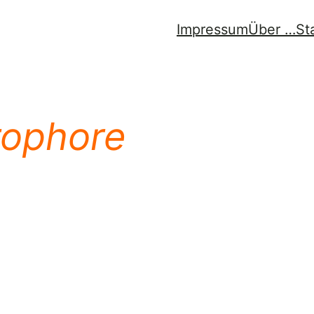
Impressum
Über …
St
ophore