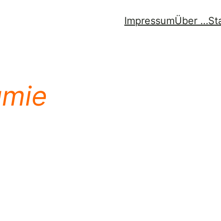
Impressum
Über …
St
umie